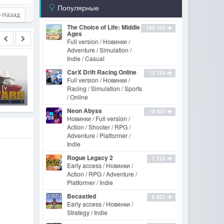
Популярные
Назад
The Choice of Life: Middle
180 704
Ages
Full version / Новинки /
Adventure / Simulation /
Indie / Casual
CarX Drift Racing Online
13 764
Full version / Новинки /
 [v
Racing / Simulation / Sports
Thief Simulator [v 1.6]
/ Online
Neon Abyss
10 405
Новинки / Full version /
Action / Shooter / RPG /
Adventure / Platformer /
Indie
Rogue Legacy 2
7 223
Early access / Новинки /
Action / RPG / Adventure /
Platformer / Indie
Becastled
6 621
Early access / Новинки /
Strategy / Indie