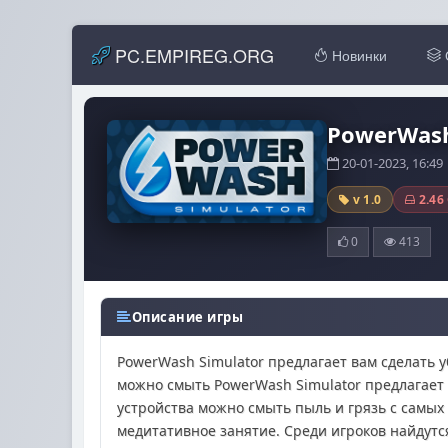
PC.EMPIREG.ORG
Новинки
PowerWash 
20-01-2023, 16:4
v 1.0
2.46
0
413
Описание игры
PowerWash Simulator предлагает вам сделать у
можно смыть PowerWash Simulator предлагает 
устройства можно смыть пыль и грязь с самых
медитативное занятие. Среди игроков найдутс