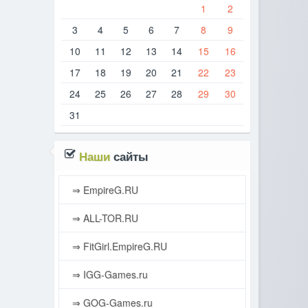
1
2
3
4
5
6
7
8
9
10
11
12
13
14
15
16
17
18
19
20
21
22
23
24
25
26
27
28
29
30
31
Наши
сайты
⇒ EmpireG.RU
⇒ ALL-TOR.RU
⇒ FitGirl.EmpireG.RU
⇒ IGG-Games.ru
⇒ GOG-Games.ru