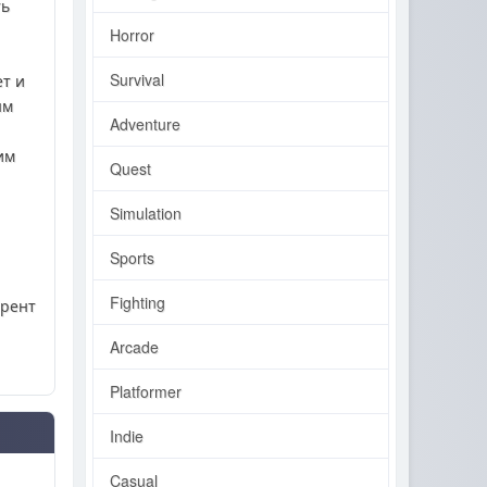
ть
Horror
Survival
т и
ым
Adventure
им
Quest
Simulation
Sports
Fighting
ррент
Arcade
Platformer
Indie
Casual