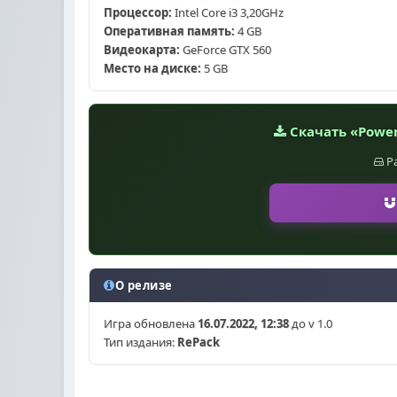
Процессор:
Intel Core i3 3,20GHz
Оперативная память:
4 GB
Видеокарта:
GeForce GTX 560
Место на диске:
5 GB
Скачать «PowerW
Р
О релизе
Игра обновлена
16.07.2022, 12:38
до v 1.0
Тип издания:
RePack