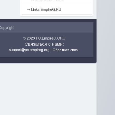
⇒ Links.EmpireG.RU
Copyright
© 2020 PC.EmpireG.ORG
Связаться с нами:
support@pc.empireg.org
|
Обратная связь