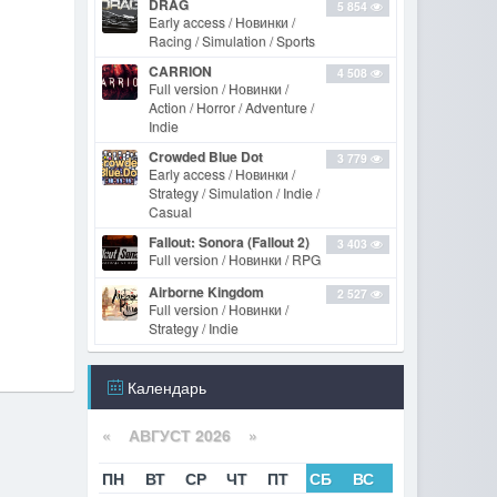
DRAG
5 854
Early access / Новинки /
Racing / Simulation / Sports
CARRION
4 508
Full version / Новинки /
Action / Horror / Adventure /
Indie
Crowded Blue Dot
3 779
Early access / Новинки /
Strategy / Simulation / Indie /
Casual
Fallout: Sonora (Fallout 2)
3 403
Full version / Новинки / RPG
Airborne Kingdom
2 527
Full version / Новинки /
Strategy / Indie
Календарь
«
АВГУСТ 2026 »
ПН
ВТ
СР
ЧТ
ПТ
СБ
ВС