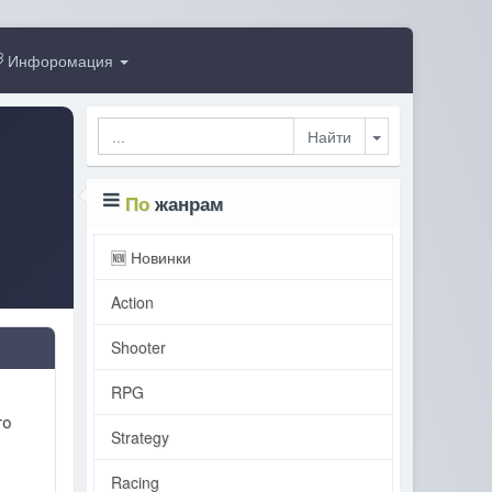
Инфоромация
Toggle Dropdo
По
жанрам
🆕 Новинки
Action
Shooter
RPG
го
Strategy
Racing