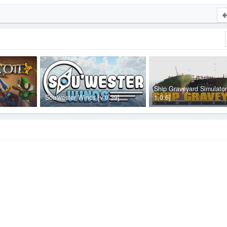
Ship Graveyard Simulator
Sou'wester Winds [v 0.39]
1.0.6]