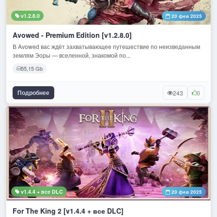
v1.2.8.0
20 фев 2025
Avowed - Premium Edition [v1.2.8.0]
В Avowed вас ждёт захватывающее путешествие по неизведанным
землям Эоры — вселенной, знакомой по...
55,15 Gb
Подробнее
243
0
v1.4.4 + все DLC
20 фев 2025
For The King 2 [v1.4.4 + все DLC]