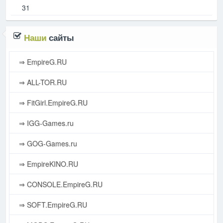
31
Наши
сайты
⇒ EmpireG.RU
⇒ ALL-TOR.RU
⇒ FitGirl.EmpireG.RU
⇒ IGG-Games.ru
⇒ GOG-Games.ru
⇒ EmpireKINO.RU
⇒ CONSOLE.EmpireG.RU
⇒ SOFT.EmpireG.RU