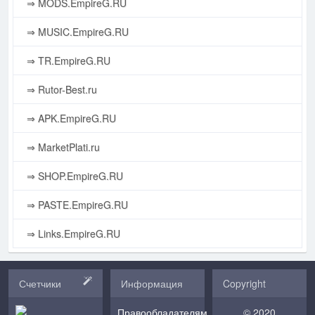
⇒ MODS.EmpireG.RU
⇒ MUSIC.EmpireG.RU
⇒ TR.EmpireG.RU
⇒ Rutor-Best.ru
⇒ APK.EmpireG.RU
⇒ MarketPlati.ru
⇒ SHOP.EmpireG.RU
⇒ PASTE.EmpireG.RU
⇒ Links.EmpireG.RU
Счетчики
Информация
Copyright
Правообладателям
© 2020