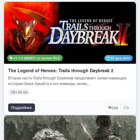
v1.1.5 (80057) со всеми DLC
22 фев 2025
The Legend of Heroes: Trails through Daybreak 2
Вторая часть Trails through Daybreak продолжает захватывающую
историю Вана Аркайта и его команды, вновь...
21.54 Gb
Подробнее
298
0