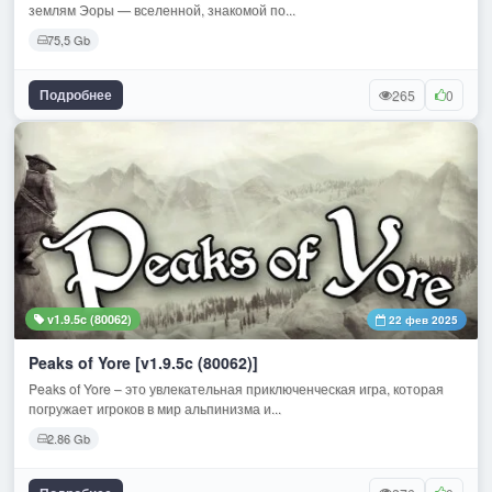
землям Эоры — вселенной, знакомой по...
75,5 Gb
Подробнее
265
0
v1.9.5c (80062)
22 фев 2025
Peaks of Yore [v1.9.5c (80062)]
Peaks of Yore – это увлекательная приключенческая игра, которая
погружает игроков в мир альпинизма и...
2.86 Gb