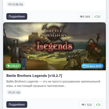
113.56 Gb
Подробнее
9 989
30
v18.2.7
23 фев 2025
Battle Brothers Legends [v18.2.7]
Battle Brothers Legends — это не просто расширение оригинальной
игры, а настоящий прорыв в тактическом...
1.61 Gb
Подробнее
1 520
0