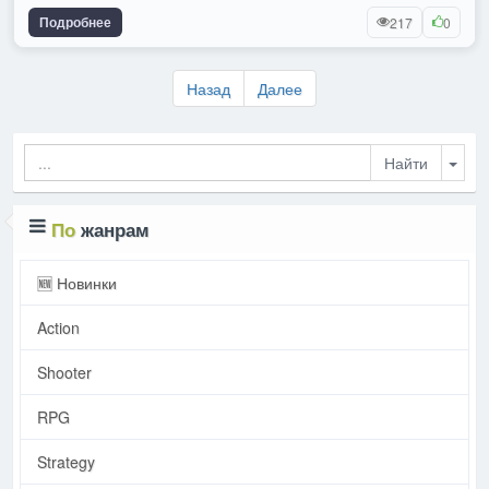
Подробнее
217
0
Назад
Далее
Togg
По
жанрам
🆕 Новинки
Action
Shooter
RPG
Strategy