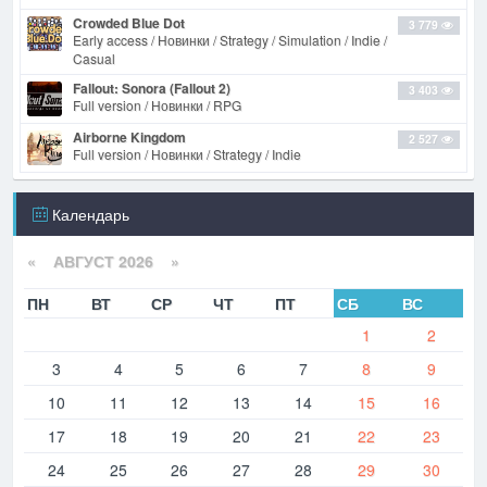
Crowded Blue Dot
3 779
Early access / Новинки / Strategy / Simulation / Indie /
Casual
Fallout: Sonora (Fallout 2)
3 403
Full version / Новинки / RPG
Airborne Kingdom
2 527
Full version / Новинки / Strategy / Indie
Календарь
«
АВГУСТ 2026 »
ПН
ВТ
СР
ЧТ
ПТ
СБ
ВС
1
2
3
4
5
6
7
8
9
10
11
12
13
14
15
16
17
18
19
20
21
22
23
24
25
26
27
28
29
30