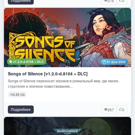
Подробнее
276
0
v1.2.0-d.8104 + DLC
21 фев 2025
Songs of Silence [v1.2.0-d.8104 + DLC]
Songs of Silence переносит игроков в уникальный мир, где магия,
стратегия и эпичное повествование...
4.85 Gb
Подробнее
267
0