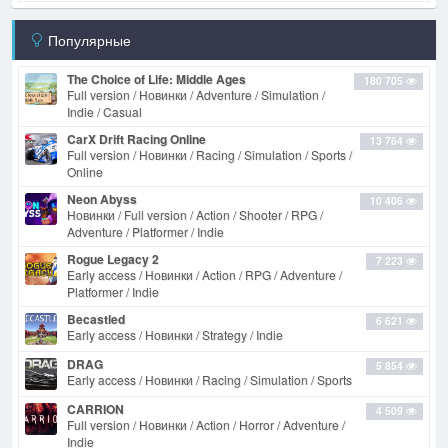
Популярные
The Choice of Life: Middle Ages
180 705
Full version / Новинки / Adventure / Simulation /
Indie / Casual
CarX Drift Racing Online
13 764
Full version / Новинки / Racing / Simulation / Sports /
Online
Neon Abyss
10 406
Новинки / Full version / Action / Shooter / RPG /
Adventure / Platformer / Indie
Rogue Legacy 2
7 223
Early access / Новинки / Action / RPG / Adventure /
Platformer / Indie
Becastled
6 621
Early access / Новинки / Strategy / Indie
DRAG
5 854
Early access / Новинки / Racing / Simulation / Sports
CARRION
4 509
Full version / Новинки / Action / Horror / Adventure /
Indie