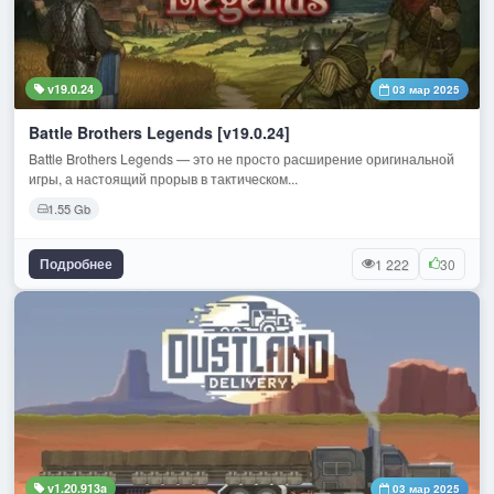
v19.0.24
03 мар 2025
Battle Brothers Legends [v19.0.24]
Battle Brothers Legends — это не просто расширение оригинальной
игры, а настоящий прорыв в тактическом...
1.55 Gb
Подробнее
1 222
30
v1.20.913a
03 мар 2025