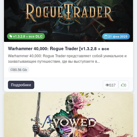
v1.3.2.8 + все DLC
21 фев 2025
Warhammer 40,000: Rogue Trader [v1.3.2.8 + все
Warhammer 40,000: Rogue Trader представляет собой уникальное и
захватывающее путешествие, где вы выступаете в...
30.56 Gb
Подробнее
537
0