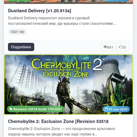
Dustland Delivery [v1.20.913a]
Dustland Delivery переносит игроков в суровый
постапокалиптический мир, где курьеры стали спасителями...
321 Mb
Подробнее
841
30
Revision 53518 build 17413321
03 мар 2025
Chernobylite 2: Exclusion Zone [Revision 53518
Chernobylite 2: Exclusion Zone — это продолжение культового
хоррор-экшена, которое уводит нас ещё глубже в...