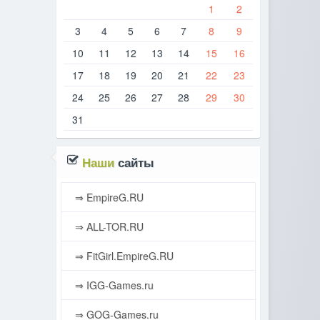
1
2
3
4
5
6
7
8
9
10
11
12
13
14
15
16
17
18
19
20
21
22
23
24
25
26
27
28
29
30
31
Наши
сайты
⇒ EmpireG.RU
⇒ ALL-TOR.RU
⇒ FitGirl.EmpireG.RU
⇒ IGG-Games.ru
⇒ GOG-Games.ru