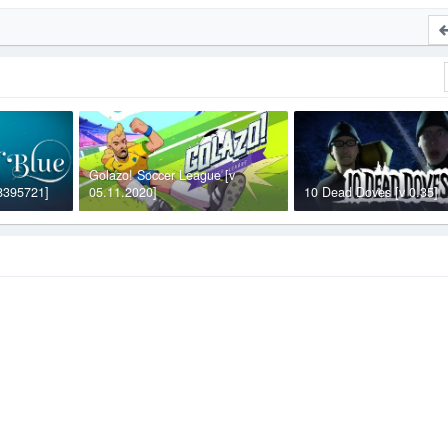
Golazo! Soccer League [v
 8395721]
05.11.2020]
10 Dead Doves [v 0.35]