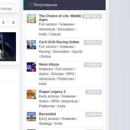
Популярные
Назад
The Choice of Life: Middle
180 704
Ages
Full version / Новинки /
Adventure / Simulation /
Indie / Casual
CarX Drift Racing Online
13 764
Full version / Новинки /
Haydee 2 [v 1.0.15.1067 build
Racing / Simulation / Sports
10172250]
/ Online
Neon Abyss
10 405
Новинки / Full version /
Action / Shooter / RPG /
Adventure / Platformer /
Indie
Rogue Legacy 2
7 223
Early access / Новинки /
Action / RPG / Adventure /
Platformer / Indie
Becastled
6 620
Early access / Новинки /
Strategy / Indie