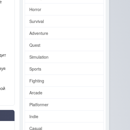
е
Horror
Survival
Adventure
Quest
дит
Simulation
зуя
Sports
Fighting
мой
Arcade
Platformer
Indie
Casual