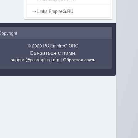
⇒ Links.EmpireG.RU
Copyright
© 2020 PC.EmpireG.ORG
Связаться с нами:
support@pc.empireg.org
|
Обратная связь