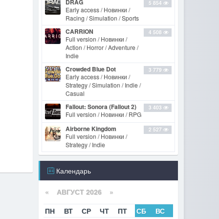
DRAG
5 854
Early access / Новинки /
Racing / Simulation / Sports
CARRION
4 508
Full version / Новинки /
Action / Horror / Adventure /
Indie
Crowded Blue Dot
3 779
Early access / Новинки /
Strategy / Simulation / Indie /
Casual
Fallout: Sonora (Fallout 2)
3 403
Full version / Новинки / RPG
Airborne Kingdom
2 527
Full version / Новинки /
Strategy / Indie
Календарь
«
АВГУСТ 2026 »
ПН
ВТ
СР
ЧТ
ПТ
СБ
ВС