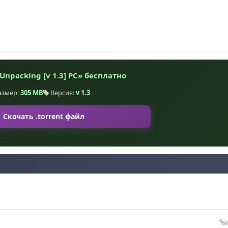
npacking [v 1.3] PC» бесплатно
азмер:
305 MB
Версия:
v 1.3
Скачать .torrent файл