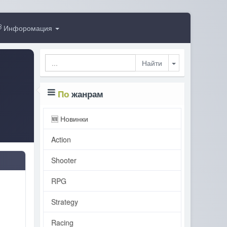
Инфоромация
Toggle Dropdo
По
жанрам
🆕 Новинки
Action
Shooter
RPG
Strategy
Racing