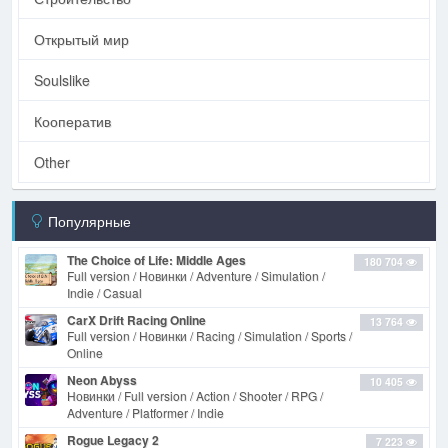
Открытый мир
Soulslike
Кооператив
Other
Популярные
The Choice of Life: Middle Ages
180 704
Full version / Новинки / Adventure / Simulation /
Indie / Casual
CarX Drift Racing Online
13 764
Full version / Новинки / Racing / Simulation / Sports /
Online
Neon Abyss
10 405
Новинки / Full version / Action / Shooter / RPG /
Adventure / Platformer / Indie
Rogue Legacy 2
7 223