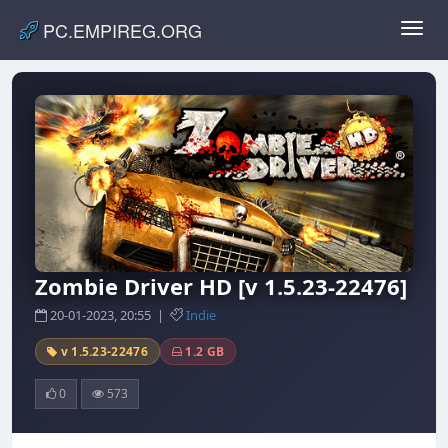
PC.EMPIREG.ORG
Toggl
navig
Zombie Driver HD [v 1.5.23-22476]
20-01-2023, 20:55 |
Indie
v 1.5.23-22476
1.2 GB
0
573