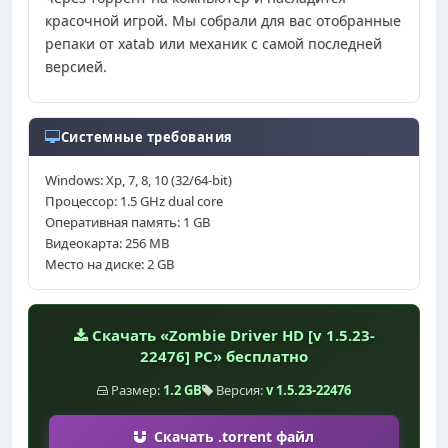
красочной игрой. Мы собрали для вас отобранные
репаки от xatab или механик с самой последней
версией.
Системные требования
Windows: Xp, 7, 8, 10 (32/64-bit)
Процессор: 1.5 GHz dual core
Оперативная память: 1 GB
Видеокарта: 256 MB
Место на диске: 2 GB
Скачать «Zombie Driver HD [v 1.5.23-
22476] PC» бесплатно
Размер:
1.2 GB
Версия:
v 1.5.23-22476
Скачать .torrent файл