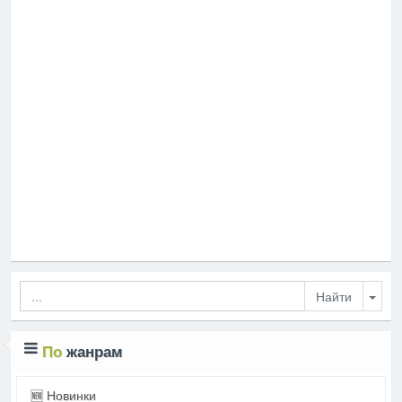
Togg
По
жанрам
🆕 Новинки