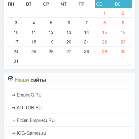
ПН
ВТ
СР
ЧТ
ПТ
СБ
ВС
1
2
3
4
5
6
7
8
9
10
11
12
13
14
15
16
17
18
19
20
21
22
23
24
25
26
27
28
29
30
31
Наши
сайты
⇒ EmpireG.RU
⇒ ALL-TOR.RU
⇒ FitGirl.EmpireG.RU
⇒ IGG-Games.ru