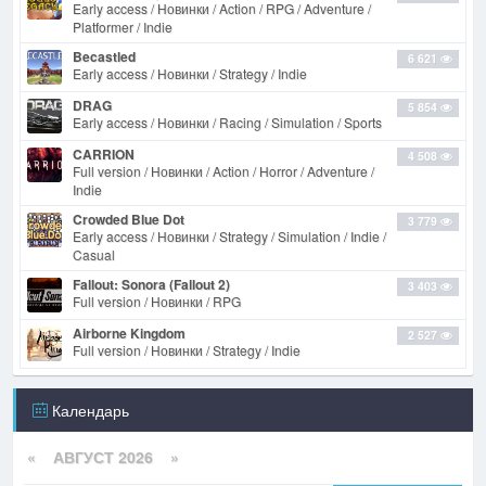
Early access / Новинки / Action / RPG / Adventure /
Platformer / Indie
Becastled
6 621
Early access / Новинки / Strategy / Indie
DRAG
5 854
Early access / Новинки / Racing / Simulation / Sports
CARRION
4 508
Full version / Новинки / Action / Horror / Adventure /
Indie
Crowded Blue Dot
3 779
Early access / Новинки / Strategy / Simulation / Indie /
Casual
Fallout: Sonora (Fallout 2)
3 403
Full version / Новинки / RPG
Airborne Kingdom
2 527
Full version / Новинки / Strategy / Indie
Календарь
«
АВГУСТ 2026 »