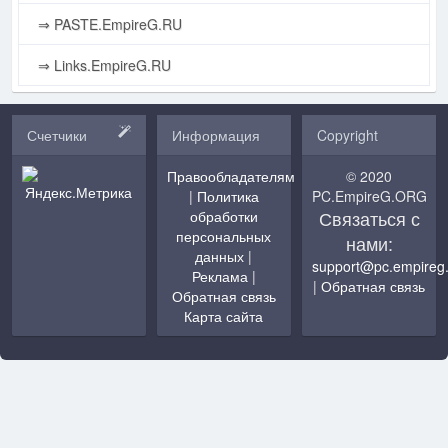
⇒ PASTE.EmpireG.RU
⇒ Links.EmpireG.RU
Счетчики
Информация
Copyright
Правообладателям
© 2020
|
Политика
PC.EmpireG.ORG
Связаться с
обработки
персональных
нами:
данных
|
support@pc.empireg
Реклама
|
|
Обратная связь
Обратная связь
Карта сайта