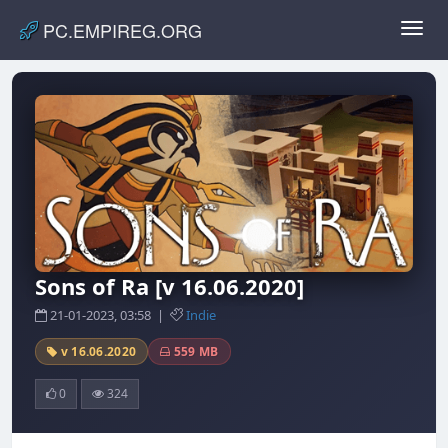
PC.EMPIREG.ORG
Toggl
navig
Sons of Ra [v 16.06.2020]
21-01-2023, 03:58 |
Indie
v 16.06.2020
559 MB
0
324