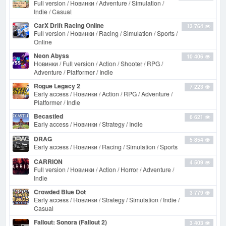
Full version / Новинки / Adventure / Simulation /
Indie / Casual
CarX Drift Racing Online
13 764
Full version / Новинки / Racing / Simulation / Sports /
Online
Neon Abyss
10 406
Новинки / Full version / Action / Shooter / RPG /
Adventure / Platformer / Indie
Rogue Legacy 2
7 223
Early access / Новинки / Action / RPG / Adventure /
Platformer / Indie
Becastled
6 621
Early access / Новинки / Strategy / Indie
DRAG
5 854
Early access / Новинки / Racing / Simulation / Sports
CARRION
4 509
Full version / Новинки / Action / Horror / Adventure /
Indie
Crowded Blue Dot
3 779
Early access / Новинки / Strategy / Simulation / Indie /
Casual
Fallout: Sonora (Fallout 2)
3 403