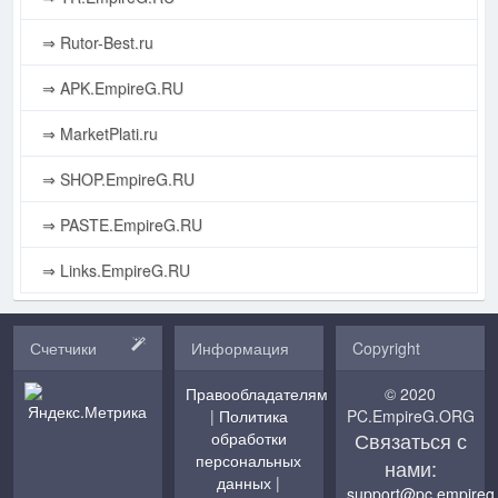
⇒ Rutor-Best.ru
⇒ APK.EmpireG.RU
⇒ MarketPlati.ru
⇒ SHOP.EmpireG.RU
⇒ PASTE.EmpireG.RU
⇒ Links.EmpireG.RU
Счетчики
Информация
Copyright
Правообладателям
© 2020
|
Политика
PC.EmpireG.ORG
Связаться с
обработки
персональных
нами:
данных
|
support@pc.empireg