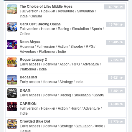
The Choice of Life: Middle Ages
180 704
Full version / Новинки / Adventure / Simulation /
Indie / Casual
CarX Drift Racing Online
13 764
Full version / Новинки / Racing / Simulation / Sports /
Online
Neon Abyss
10 405
Новинки / Full version / Action / Shooter / RPG /
Adventure / Platformer / Indie
Rogue Legacy 2
7 223
Early access / Новинки / Action / RPG / Adventure /
Platformer / Indie
Becastled
6 621
Early access / Новинки / Strategy / Indie
DRAG
5 854
Early access / Новинки / Racing / Simulation / Sports
CARRION
4 508
Full version / Новинки / Action / Horror / Adventure /
Indie
Crowded Blue Dot
3 779
Early access / Новинки / Strategy / Simulation / Indie /
Casual