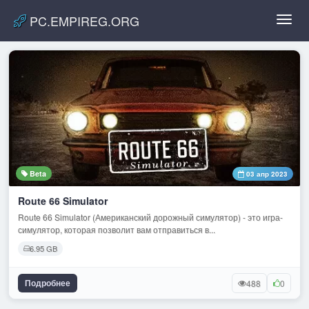
PC.EMPIREG.ORG
Toggl
navig
Beta
03 апр 2023
Route 66 Simulator
Route 66 Simulator (Американский дорожный симулятор) - это игра-
симулятор, которая позволит вам отправиться в...
6.95 GB
Подробнее
488
0