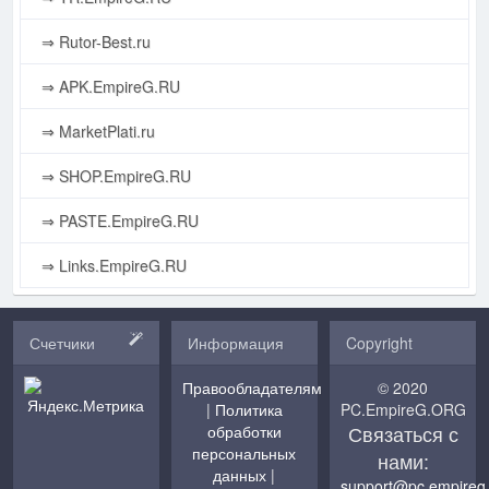
⇒ Rutor-Best.ru
⇒ APK.EmpireG.RU
⇒ MarketPlati.ru
⇒ SHOP.EmpireG.RU
⇒ PASTE.EmpireG.RU
⇒ Links.EmpireG.RU
Счетчики
Информация
Copyright
Правообладателям
© 2020
|
Политика
PC.EmpireG.ORG
Связаться с
обработки
персональных
нами:
данных
|
support@pc.empireg