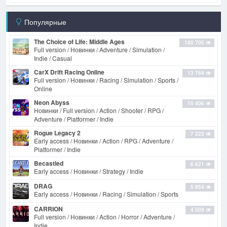
Популярные
The Choice of Life: Middle Ages
180 705
Full version / Новинки / Adventure / Simulation /
Indie / Casual
CarX Drift Racing Online
13 764
Full version / Новинки / Racing / Simulation / Sports /
Online
Neon Abyss
10 406
Новинки / Full version / Action / Shooter / RPG /
Adventure / Platformer / Indie
Rogue Legacy 2
7 223
Early access / Новинки / Action / RPG / Adventure /
Platformer / Indie
Becastled
6 621
Early access / Новинки / Strategy / Indie
DRAG
5 854
Early access / Новинки / Racing / Simulation / Sports
CARRION
4 509
Full version / Новинки / Action / Horror / Adventure /
Indie