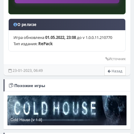
О релизе
Игра обновлена
01.05.2022, 23:08
до v 1.0.0.11.210770
Тип издания:
RePack
Источник
23-01-2023, 06:49
Назад
Похожие игры
Cold House [v 1.0]
H