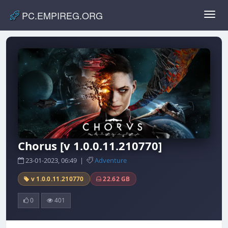
PC.EMPIREG.ORG
Toggl
navig
Chorus [v 1.0.0.11.210770]
23-01-2023, 06:49 |
Adventure
v 1.0.0.11.210770
22.62 GB
0
401