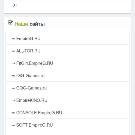
31
Наши
сайты
⇒ EmpireG.RU
⇒ ALL-TOR.RU
⇒ FitGirl.EmpireG.RU
⇒ IGG-Games.ru
⇒ GOG-Games.ru
⇒ EmpireKINO.RU
⇒ CONSOLE.EmpireG.RU
⇒ SOFT.EmpireG.RU