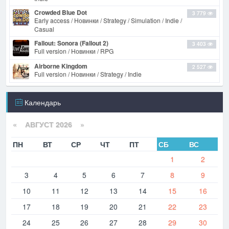
Crowded Blue Dot
3 779
Early access / Новинки / Strategy / Simulation / Indie /
Casual
Fallout: Sonora (Fallout 2)
3 403
Full version / Новинки / RPG
Airborne Kingdom
2 527
Full version / Новинки / Strategy / Indie
Календарь
«
АВГУСТ 2026 »
ПН
ВТ
СР
ЧТ
ПТ
СБ
ВС
1
2
3
4
5
6
7
8
9
10
11
12
13
14
15
16
17
18
19
20
21
22
23
24
25
26
27
28
29
30