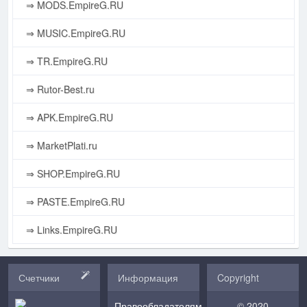
⇒ MODS.EmpireG.RU
⇒ MUSIC.EmpireG.RU
⇒ TR.EmpireG.RU
⇒ Rutor-Best.ru
⇒ APK.EmpireG.RU
⇒ MarketPlati.ru
⇒ SHOP.EmpireG.RU
⇒ PASTE.EmpireG.RU
⇒ Links.EmpireG.RU
Счетчики
Информация
Copyright
Правообладателям
© 2020