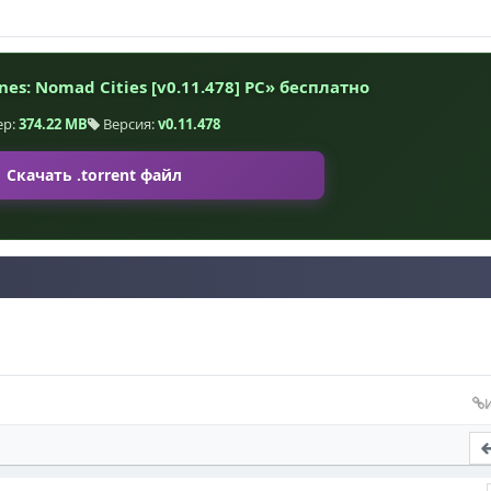
es: Nomad Cities [v0.11.478] PC» бесплатно
ер:
374.22 MB
Версия:
v0.11.478
Скачать .torrent файл