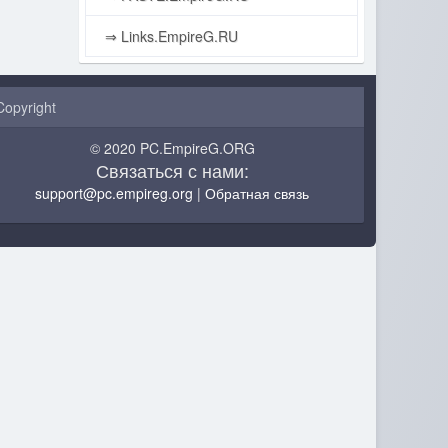
⇒ Links.EmpireG.RU
Copyright
© 2020 PC.EmpireG.ORG
Связаться с нами:
support@pc.empireg.org
|
Обратная связь