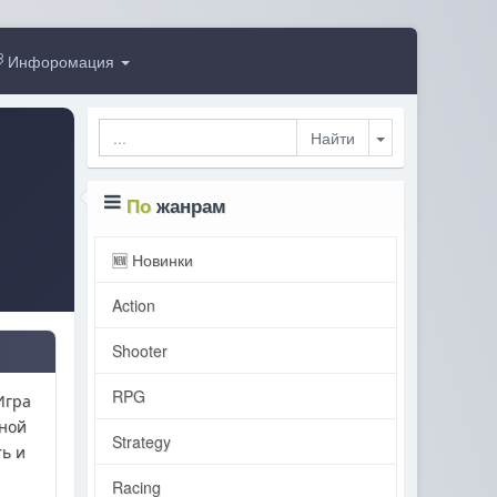
Инфоромация
Toggle Dropdo
По
жанрам
🆕 Новинки
Action
Shooter
RPG
Игра
тной
Strategy
ть и
Racing