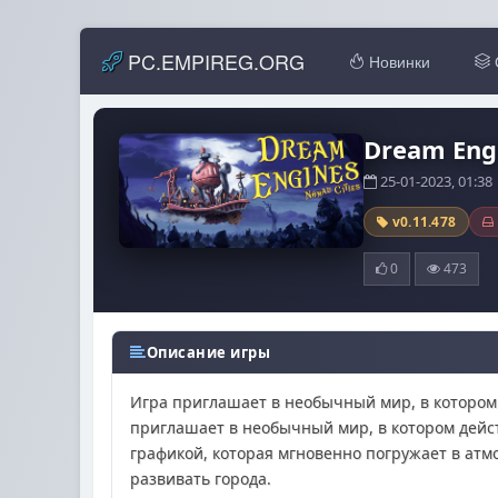
PC.EMPIREG.ORG
Новинки
Dream Engi
25-01-2023, 01:3
v0.11.478
0
473
Описание игры
Игра приглашает в необычный мир, в котором 
приглашает в необычный мир, в котором дейс
графикой, которая мгновенно погружает в атмо
развивать города.