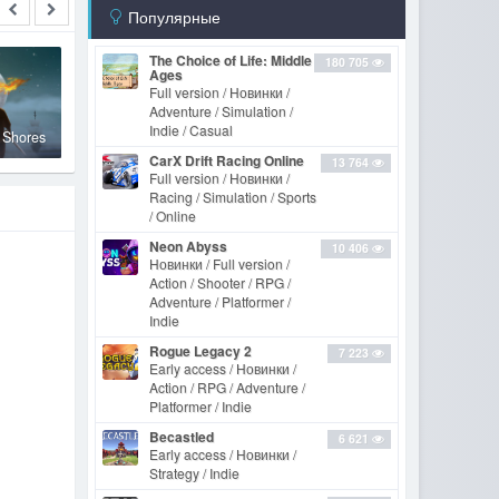
Популярные
The Choice of Life: Middle
180 705
Ages
Full version / Новинки /
Adventure / Simulation /
Indie / Casual
 Shores
CarX Drift Racing Online
13 764
Full version / Новинки /
Racing / Simulation / Sports
/ Online
Neon Abyss
10 406
Новинки / Full version /
Action / Shooter / RPG /
Adventure / Platformer /
Indie
Rogue Legacy 2
7 223
Early access / Новинки /
Action / RPG / Adventure /
Platformer / Indie
Becastled
6 621
Early access / Новинки /
Strategy / Indie