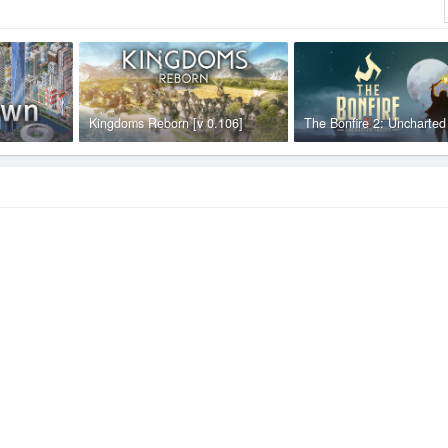
Kingdoms Reborn [v 0.106]
The Bonfire 2: Uncharted