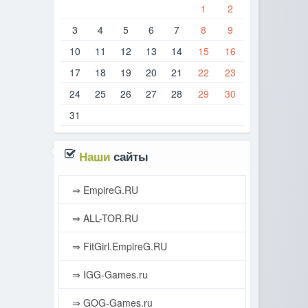
1
2
3
4
5
6
7
8
9
10
11
12
13
14
15
16
17
18
19
20
21
22
23
24
25
26
27
28
29
30
31
Наши
сайты
⇒ EmpireG.RU
⇒ ALL-TOR.RU
⇒ FitGirl.EmpireG.RU
⇒ IGG-Games.ru
⇒ GOG-Games.ru