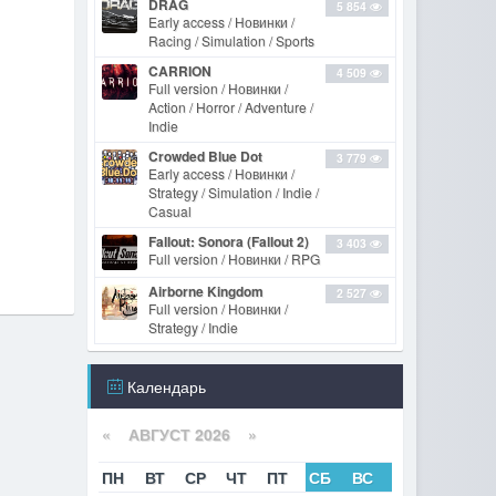
DRAG
5 854
Early access / Новинки /
Racing / Simulation / Sports
CARRION
4 509
Full version / Новинки /
Action / Horror / Adventure /
Indie
Crowded Blue Dot
3 779
Early access / Новинки /
Strategy / Simulation / Indie /
Casual
Fallout: Sonora (Fallout 2)
3 403
Full version / Новинки / RPG
Airborne Kingdom
2 527
Full version / Новинки /
Strategy / Indie
Календарь
«
АВГУСТ 2026 »
ПН
ВТ
СР
ЧТ
ПТ
СБ
ВС