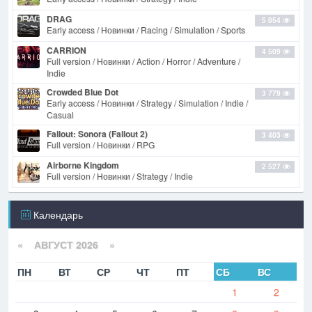
DRAG
5 854
Early access / Новинки / Racing / Simulation / Sports
CARRION
4 509
Full version / Новинки / Action / Horror / Adventure /
Indie
Crowded Blue Dot
3 779
Early access / Новинки / Strategy / Simulation / Indie /
Casual
Fallout: Sonora (Fallout 2)
3 403
Full version / Новинки / RPG
Airborne Kingdom
2 527
Full version / Новинки / Strategy / Indie
Календарь
«
АВГУСТ 2026 »
ПН
ВТ
СР
ЧТ
ПТ
СБ
ВС
1
2