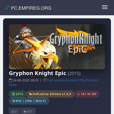
PC.EMPIREG.ORG
Toggl
navig
Gryphon Knight Epic
(2015)
24-08-2020, 09:29 |
Full version
/
Action
/
Platformer
/
Indie
2015
Definitive Edition v1.0.0
187.40 Мб
RUS | ENG | MULTI
0
971