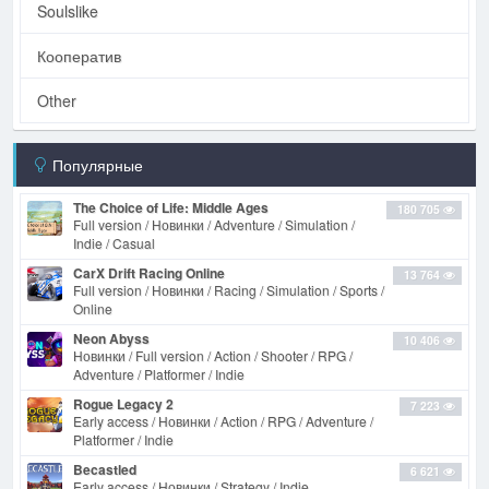
Soulslike
Кооператив
Other
Популярные
The Choice of Life: Middle Ages
180 705
Full version / Новинки / Adventure / Simulation /
Indie / Casual
CarX Drift Racing Online
13 764
Full version / Новинки / Racing / Simulation / Sports /
Online
Neon Abyss
10 406
Новинки / Full version / Action / Shooter / RPG /
Adventure / Platformer / Indie
Rogue Legacy 2
7 223
Early access / Новинки / Action / RPG / Adventure /
Platformer / Indie
Becastled
6 621
Early access / Новинки / Strategy / Indie