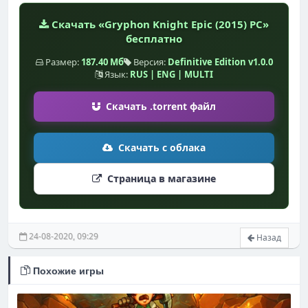
Скачать «Gryphon Knight Epic (2015) PC»
бесплатно
Размер:
187.40 Мб
Версия:
Definitive Edition v1.0.0
Язык:
RUS | ENG | MULTI
Скачать .torrent файл
Скачать с облака
Страница в магазине
24-08-2020, 09:29
Назад
Похожие игры