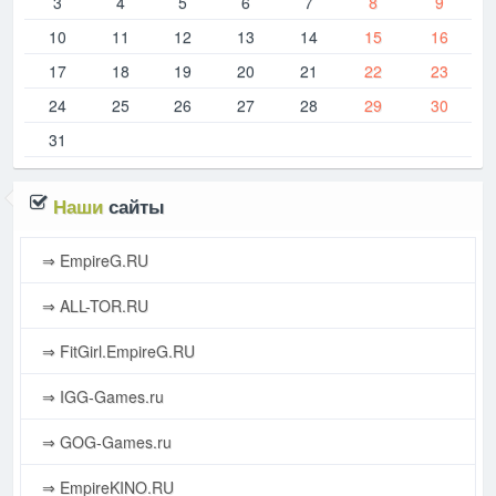
3
4
5
6
7
8
9
10
11
12
13
14
15
16
17
18
19
20
21
22
23
24
25
26
27
28
29
30
31
Наши
сайты
⇒ EmpireG.RU
⇒ ALL-TOR.RU
⇒ FitGirl.EmpireG.RU
⇒ IGG-Games.ru
⇒ GOG-Games.ru
⇒ EmpireKINO.RU