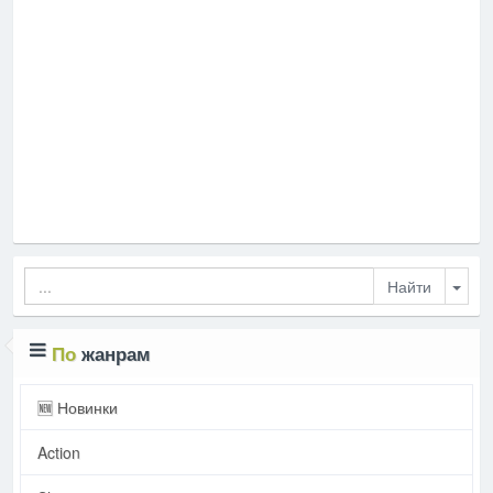
Togg
По
жанрам
🆕 Новинки
Action