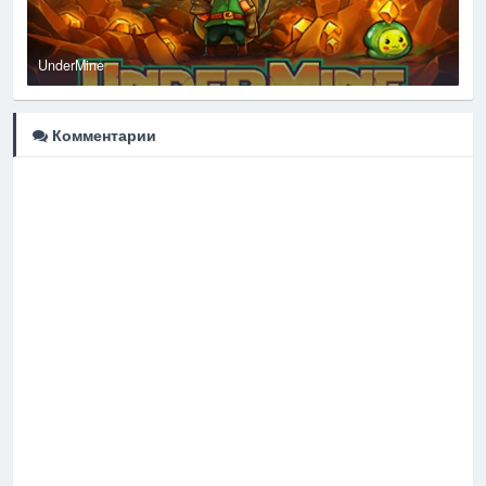
UnderMine
H
Комментарии