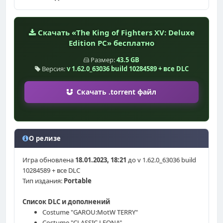
Скачать «The King of Fighters XV: Deluxe
Edition PC» бесплатно
Размер:
43.5 GB
Версия:
v 1.62.0_63036 build 10284589 + все DLC
Скачать .torrent файл
О релизе
Игра обновлена
18.01.2023, 18:21
до v 1.62.0_63036 build
10284589 + все DLC
Тип издания:
Portable
Список DLC и дополнений
Costume "GAROU:MotW TERRY"
Costume "CLASSIC LEONA"