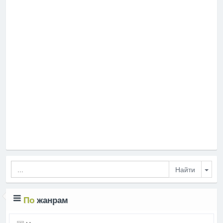
Togg
По
жанрам