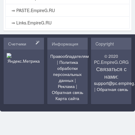
⇒ PASTE.EmpireG.RU
⇒ Links.EmpireG.RU
Счетчики
Информация
Copyright
Правообладателям
© 2020
|
Политика
PC.EmpireG.ORG
Связаться с
обработки
персональных
нами:
данных
|
support@pc.empireg
Реклама
|
|
Обратная связь
Обратная связь
Карта сайта