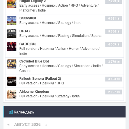
Rogue Legacy 2
7 223
Early access / Новинки / Action / RPG / Adventure /
Platformer / Indie
Becastled
6 621
Early access / Новинки / Strategy / Indie
DRAG
5 854
Early access / Новинки / Racing / Simulation / Sports
CARRION
4 509
Full version / Новинки / Action / Horror / Adventure /
Indie
Crowded Blue Dot
3 779
Early access / Новинки / Strategy / Simulation / Indie /
Casual
Fallout: Sonora (Fallout 2)
3 403
Full version / Новинки / RPG
Airborne Kingdom
2 527
Full version / Новинки / Strategy / Indie
Календарь
«
АВГУСТ 2026 »