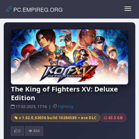
PC.EMPIREG.ORG
Toggl
navig
The King of Fighters XV: Deluxe
Edition
17-02-2023, 17:16 |
Fighting
v 1.62.0_63036 build 10284589 + все DLC
43.5 GB
0
464