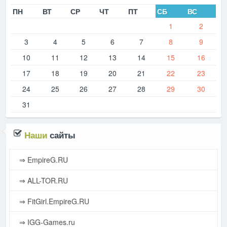
ПН
ВТ
СР
ЧТ
ПТ
СБ
ВС
1
2
3
4
5
6
7
8
9
10
11
12
13
14
15
16
17
18
19
20
21
22
23
24
25
26
27
28
29
30
31
Наши
сайты
⇒ EmpireG.RU
⇒ ALL-TOR.RU
⇒ FitGirl.EmpireG.RU
⇒ IGG-Games.ru