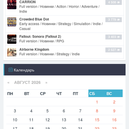
CARRION
4 508
Full version / Новинки / Action / Horror / Adventure /
Indie
Crowded Blue Dot
3 779
Early access / Новинки / Strategy / Simulation / Indie /
Casual
Fallout: Sonora (Fallout 2)
3 403
Full version / Новинки / RPG
Airborne Kingdom
2 527
Full version / Новинки / Strategy / Indie
Календарь
«
АВГУСТ 2026 »
ПН
ВТ
СР
ЧТ
ПТ
СБ
ВС
1
2
3
4
5
6
7
8
9
10
11
12
13
14
15
16
17
18
19
20
21
22
23