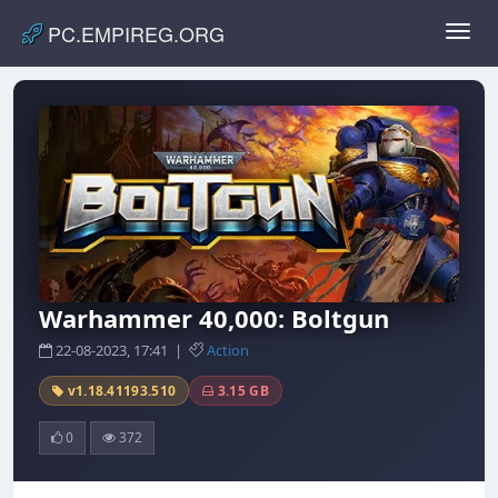
PC.EMPIREG.ORG
Toggl
navig
Warhammer 40,000: Boltgun
22-08-2023, 17:41 |
Action
v1.18.41193.510
3.15 GB
0
372