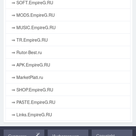
⇒ SOFT.EmpireG.RU
⇒ MODS.EmpireG.RU
⇒ MUSIC.EmpireG.RU
⇒ TR.EmpireG.RU
⇒ Rutor-Best.ru
⇒ APK.EmpireG.RU
⇒ MarketPlati.ru
⇒ SHOP.EmpireG.RU
⇒ PASTE.EmpireG.RU
⇒ Links.EmpireG.RU
Счетчики
Информация
Copyright