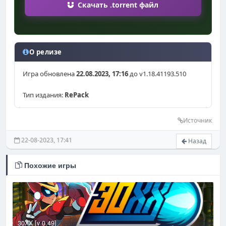
Скачать .torrent файл
О релизе
Игра обновлена
22.08.2023, 17:16
до v1.18.41193.510
Тип издания:
RePack
Источник
22-08-2023, 17:41
Назад
Похожие игры
30XX [v 0.49]
H