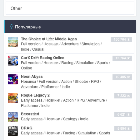
Other
Популярные
The Choice of Life: Middle Ages
180 704
Full version / Новинки / Adventure / Simulation /
Indie / Casual
CarX Drift Racing Online
13 764
Full version / Новинки / Racing / Simulation / Sports /
Online
Neon Abyss
10 405
Новинки / Full version / Action / Shooter / RPG /
Adventure / Platformer / Indie
Rogue Legacy 2
7 223
Early access / Новинки / Action / RPG / Adventure /
Platformer / Indie
Becastled
6 621
Early access / Новинки / Strategy / Indie
DRAG
5 854
Early access / Новинки / Racing / Simulation / Sports