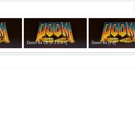
Doom 64 CE [v 3.6.0.1]
Doom 64 [v 2]