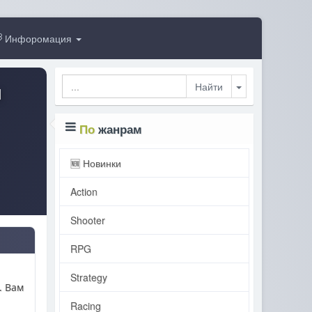
Инфоромация
Toggle Dropdo
M
По
жанрам
🆕 Новинки
Action
Shooter
RPG
Strategy
. Вам
Racing