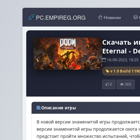
PC.EMPIREG.ORG
Новинки
Скачать и
Eternal - D
16-09-2023, 18:2
v 1.0 Build 119
0
360
Описание игры
В новой версии знаменитой игры продолжается
версии знаменитой игры продолжается охота н
предстоит пройти множество испытаний, чтоб