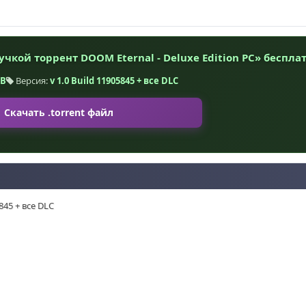
чкой торрент DOOM Eternal - Deluxe Edition PC» беспла
GB
Версия:
v 1.0 Build 11905845 + все DLC
Скачать .torrent файл
845 + все DLC