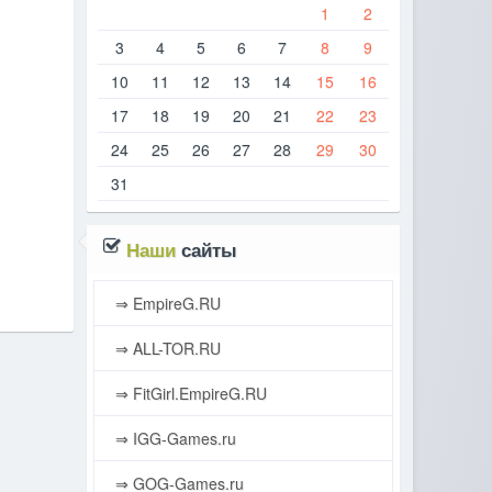
1
2
3
4
5
6
7
8
9
10
11
12
13
14
15
16
17
18
19
20
21
22
23
24
25
26
27
28
29
30
31
Наши
сайты
⇒ EmpireG.RU
⇒ ALL-TOR.RU
⇒ FitGirl.EmpireG.RU
⇒ IGG-Games.ru
⇒ GOG-Games.ru