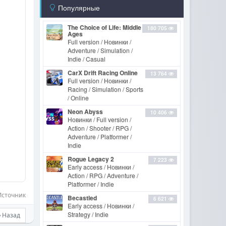
Популярные
The Choice of Life: Middle
180 705
Ages
Full version / Новинки /
Adventure / Simulation /
Indie / Casual
CarX Drift Racing Online
13 764
Full version / Новинки /
Racing / Simulation / Sports
/ Online
Neon Abyss
10 406
Новинки / Full version /
Action / Shooter / RPG /
Adventure / Platformer /
Indie
Rogue Legacy 2
7 223
Early access / Новинки /
Action / RPG / Adventure /
Platformer / Indie
Источник
Becastled
6 621
Early access / Новинки /
Strategy / Indie
Назад