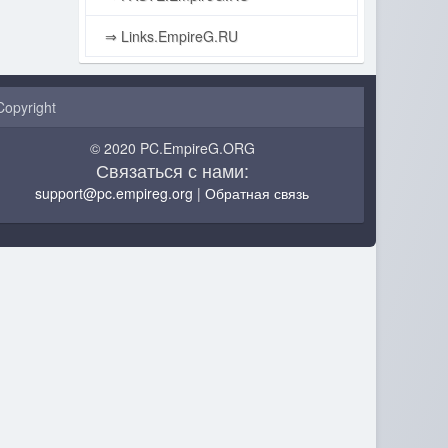
⇒ Links.EmpireG.RU
Copyright
© 2020 PC.EmpireG.ORG
Связаться с нами:
support@pc.empireg.org
|
Обратная связь