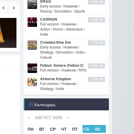
DRAG
5 854
Early access / Новинки /
Racing / Simulation / Sports
CARRION
4 509
Full version / Новинки /
Action / Horror / Adventure /
Indie
BDSM Big Drunk Satanic
Massacre [v 1.0.39 + 2 DLC]
Crowded Blue Dot
3 779
Early access / Новинки /
Strategy / Simulation / Indie /
Casual
Fallout: Sonora (Fallout 2)
3 403
Full version / Новинки / RPG
Airborne Kingdom
2 527
Full version / Новинки /
Strategy / Indie
Календарь
«
АВГУСТ 2026 »
ПН
ВТ
СР
ЧТ
ПТ
СБ
ВС