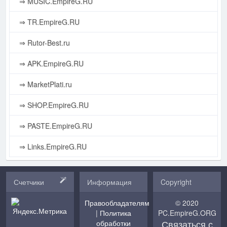
⇒ MUSIC.EmpireG.RU
⇒ TR.EmpireG.RU
⇒ Rutor-Best.ru
⇒ APK.EmpireG.RU
⇒ MarketPlati.ru
⇒ SHOP.EmpireG.RU
⇒ PASTE.EmpireG.RU
⇒ Links.EmpireG.RU
Счетчики
Информация
Copyright
Правообладателям
© 2020
|
Политика
PC.EmpireG.ORG
Связаться с
обработки