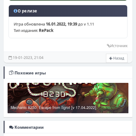
О релизе
Игра обновлена
16.01.2022, 19:39
до v 1.11
Тип издания:
RePack
Источник
19-01-2023, 21:04
Назад
Похожие игры
Mechanic 8230: Escape from Ilgrot [v 17.04.2022]
T
Комментарии