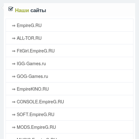
Наши
сайты
⇒ EmpireG.RU
⇒ ALL-TOR.RU
⇒ FitGirl.EmpireG.RU
⇒ IGG-Games.ru
⇒ GOG-Games.ru
⇒ EmpireKINO.RU
⇒ CONSOLE.EmpireG.RU
⇒ SOFT.EmpireG.RU
⇒ MODS.EmpireG.RU