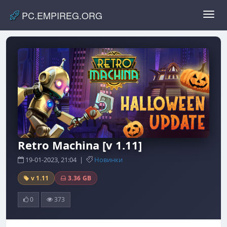
PC.EMPIREG.ORG
Toggl
navig
Retro Machina [v 1.11]
19-01-2023, 21:04 |
Новинки
v 1.11
3.36 GB
0
373