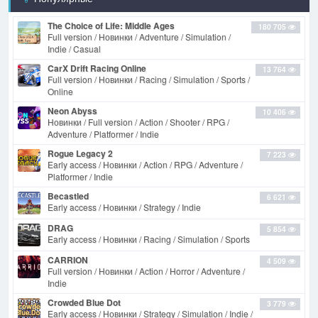
The Choice of Life: Middle Ages
180 705
Full version / Новинки / Adventure / Simulation /
Indie / Casual
CarX Drift Racing Online
13 764
Full version / Новинки / Racing / Simulation / Sports /
Online
Neon Abyss
10 406
Новинки / Full version / Action / Shooter / RPG /
Adventure / Platformer / Indie
Rogue Legacy 2
7 223
Early access / Новинки / Action / RPG / Adventure /
Platformer / Indie
Becastled
6 621
Early access / Новинки / Strategy / Indie
DRAG
5 854
Early access / Новинки / Racing / Simulation / Sports
CARRION
4 509
Full version / Новинки / Action / Horror / Adventure /
Indie
Crowded Blue Dot
3 779
Early access / Новинки / Strategy / Simulation / Indie /