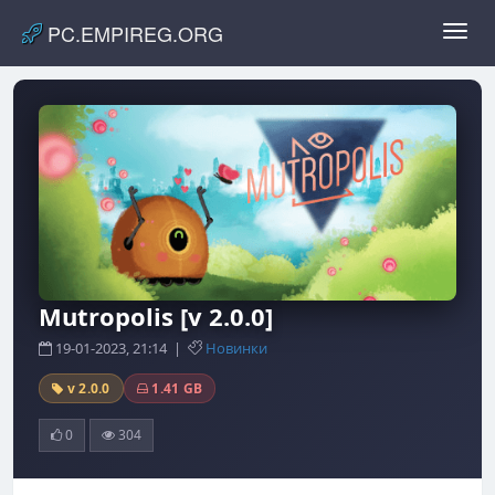
PC.EMPIREG.ORG
Toggl
navig
Mutropolis [v 2.0.0]
19-01-2023, 21:14 |
Новинки
v 2.0.0
1.41 GB
0
304