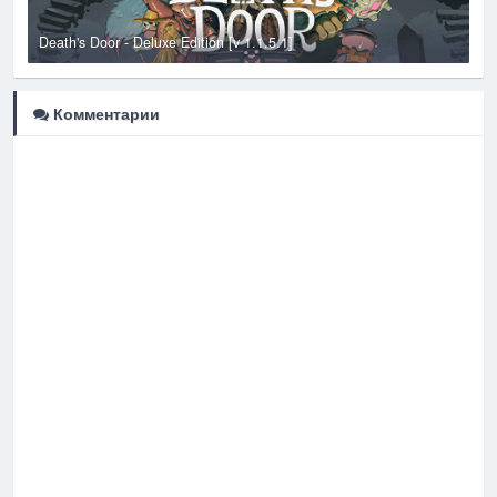
Death's Door - Deluxe Edition [v 1.1.5.1]
T
Комментарии