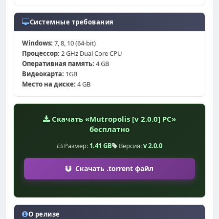
Системные требования
Windows:
7, 8, 10 (64-bit)
Процессор:
2 GHz Dual Core CPU
Оперативная память:
4 GB
Видеокарта:
1GB
Место на диске:
4 GB
Скачать «Mutropolis [v 2.0.0] PC»
бесплатно
Размер:
1.41 GB
Версия:
v 2.0.0
Скачать .torrent файл
О релизе