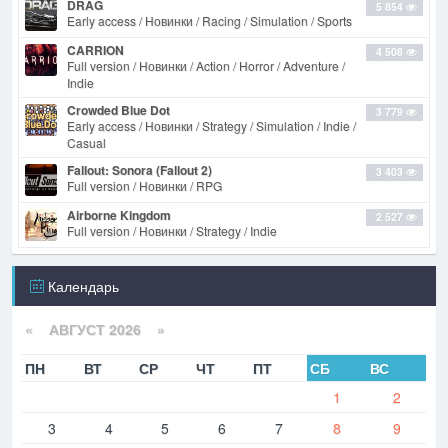
DRAG
5 854
Early access / Новинки / Racing / Simulation / Sports
CARRION
4 508
Full version / Новинки / Action / Horror / Adventure /
Indie
Crowded Blue Dot
3 779
Early access / Новинки / Strategy / Simulation / Indie /
Casual
Fallout: Sonora (Fallout 2)
3 403
Full version / Новинки / RPG
Airborne Kingdom
2 527
Full version / Новинки / Strategy / Indie
Календарь
«
АВГУСТ 2026 »
ПН
ВТ
СР
ЧТ
ПТ
СБ
ВС
1
2
3
4
5
6
7
8
9