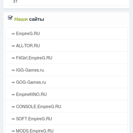
31
Наши
сайты
⇒ EmpireG.RU
⇒ ALL-TOR.RU
⇒ FitGirl.EmpireG.RU
⇒ IGG-Games.ru
⇒ GOG-Games.ru
⇒ EmpireKINO.RU
⇒ CONSOLE.EmpireG.RU
⇒ SOFT.EmpireG.RU
⇒ MODS.EmpireG.RU