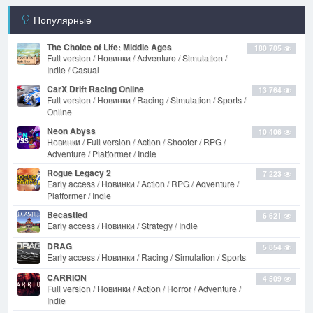
Популярные
The Choice of Life: Middle Ages
180 705
Full version / Новинки / Adventure / Simulation /
Indie / Casual
CarX Drift Racing Online
13 764
Full version / Новинки / Racing / Simulation / Sports /
Online
Neon Abyss
10 406
Новинки / Full version / Action / Shooter / RPG /
Adventure / Platformer / Indie
Rogue Legacy 2
7 223
Early access / Новинки / Action / RPG / Adventure /
Platformer / Indie
Becastled
6 621
Early access / Новинки / Strategy / Indie
DRAG
5 854
Early access / Новинки / Racing / Simulation / Sports
CARRION
4 509
Full version / Новинки / Action / Horror / Adventure /
Indie