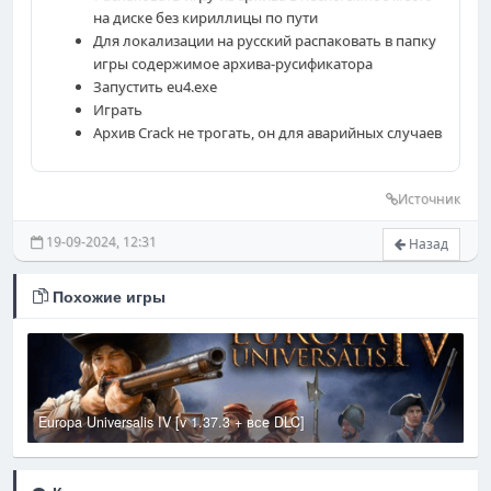
на диске без кириллицы по пути
Для локализации на русский распаковать в папку
игры содержимое архива-русификатора
Запустить eu4.exe
Играть
Архив Crack не трогать, он для аварийных случаев
Источник
19-09-2024, 12:31
Назад
Похожие игры
Europa Universalis IV [v 1.37.3 + все DLC]
T