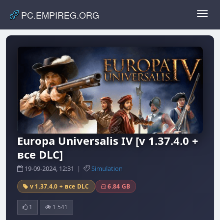
PC.EMPIREG.ORG
Toggl
navig
Europa Universalis IV [v 1.37.4.0 +
все DLC]
19-09-2024, 12:31 |
Simulation
v 1.37.4.0 + все DLC
6.84 GB
1
1 541