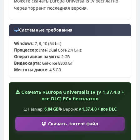
можете скачать Europa Universalis IV бесплатно
через торрент последняя версия.
Системные требования
Windows:
7, 8, 10 (64-bit)
Процессор:
Intel Dual Core 2,4 GHz
Оперативная память:
2 GB
Видеокарта:
GeForce 8800 GT
Место на диске:
4.5 GB
Скачать «Europa Universalis IV [v 1.37.4.0 +
все DLC] PC» бесплатно
Размер:
6.84 GB
Версия:
v 1.37.4.0 + все DLC
Скачать .torrent файл