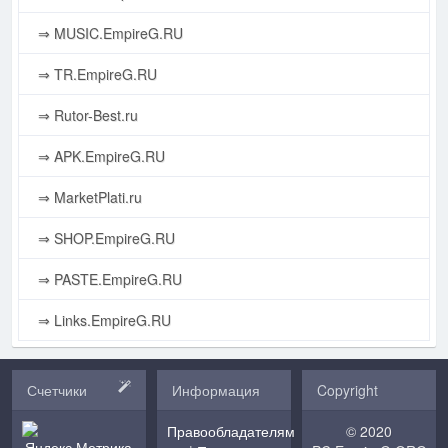
⇒ MUSIC.EmpireG.RU
⇒ TR.EmpireG.RU
⇒ Rutor-Best.ru
⇒ APK.EmpireG.RU
⇒ MarketPlati.ru
⇒ SHOP.EmpireG.RU
⇒ PASTE.EmpireG.RU
⇒ Links.EmpireG.RU
Счетчики
Информация
Copyright
Правообладателям
© 2020