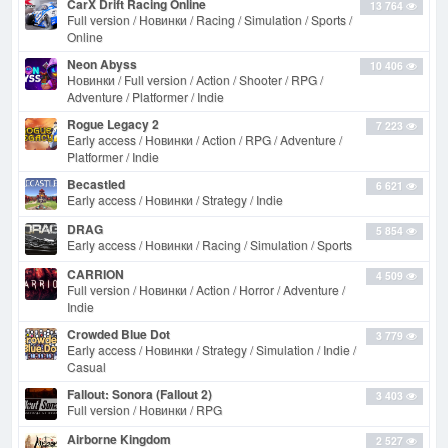
CarX Drift Racing Online
13 764
Full version / Новинки / Racing / Simulation / Sports /
Online
Neon Abyss
10 406
Новинки / Full version / Action / Shooter / RPG /
Adventure / Platformer / Indie
Rogue Legacy 2
7 223
Early access / Новинки / Action / RPG / Adventure /
Platformer / Indie
Becastled
6 621
Early access / Новинки / Strategy / Indie
DRAG
5 854
Early access / Новинки / Racing / Simulation / Sports
CARRION
4 509
Full version / Новинки / Action / Horror / Adventure /
Indie
Crowded Blue Dot
3 779
Early access / Новинки / Strategy / Simulation / Indie /
Casual
Fallout: Sonora (Fallout 2)
3 403
Full version / Новинки / RPG
Airborne Kingdom
2 527