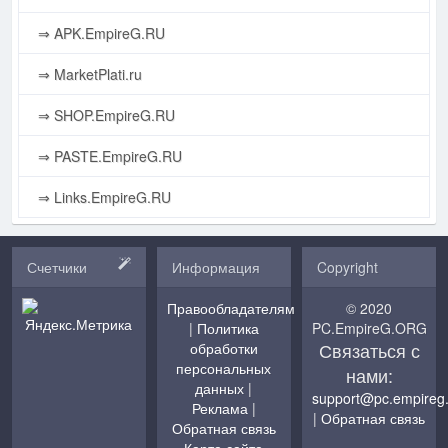
⇒ APK.EmpireG.RU
⇒ MarketPlati.ru
⇒ SHOP.EmpireG.RU
⇒ PASTE.EmpireG.RU
⇒ Links.EmpireG.RU
Счетчики
Информация
Copyright
Правообладателям
© 2020
|
Политика
PC.EmpireG.ORG
Связаться с
обработки
персональных
нами:
данных
|
support@pc.empireg
Реклама
|
|
Обратная связь
Обратная связь