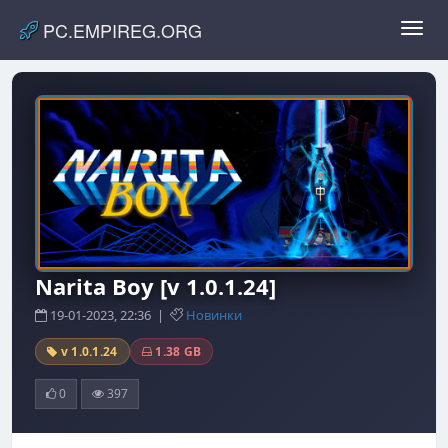
PC.EMPIREG.ORG
Toggl
navig
Narita Boy [v 1.0.1.24]
19-01-2023, 22:36 |
Новинки
v 1.0.1.24
1.38 GB
0
397