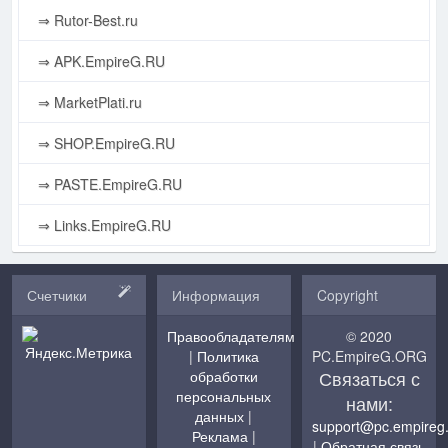
⇒ Rutor-Best.ru
⇒ APK.EmpireG.RU
⇒ MarketPlati.ru
⇒ SHOP.EmpireG.RU
⇒ PASTE.EmpireG.RU
⇒ Links.EmpireG.RU
Счетчики
Информация
Copyright
Правообладателям
© 2020
|
Политика
PC.EmpireG.ORG
Связаться с
обработки
персональных
нами:
данных
|
support@pc.empireg
Реклама
|
|
Обратная связь