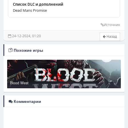
Список DLC и дополнений
Dead Mans Promise
Источник
24-12-2024, 01:20
Назад
Похожие игры
Blood West
B
Комментарии