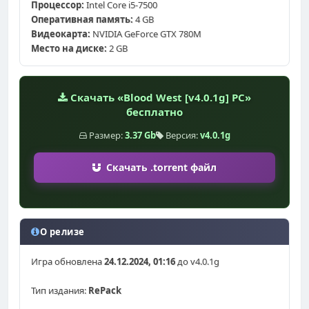
Процессор:
Intel Core i5-7500
Оперативная память:
4 GB
Видеокарта:
NVIDIA GeForce GTX 780M
Место на диске:
2 GB
Скачать «Blood West [v4.0.1g] PC»
бесплатно
Размер:
3.37 Gb
Версия:
v4.0.1g
Скачать .torrent файл
О релизе
Игра обновлена
24.12.2024, 01:16
до v4.0.1g
Тип издания:
RePack