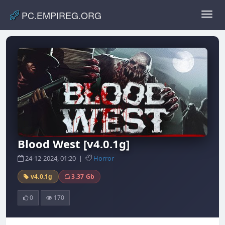
PC.EMPIREG.ORG
Toggl
navig
Blood West [v4.0.1g]
24-12-2024, 01:20 |
Horror
v4.0.1g
3.37 Gb
0
170