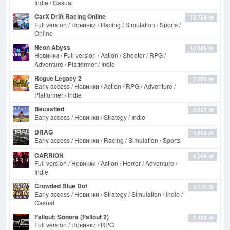
Indie / Casual
CarX Drift Racing Online
13 764
Full version / Новинки / Racing / Simulation / Sports /
Online
Neon Abyss
10 406
Новинки / Full version / Action / Shooter / RPG /
Adventure / Platformer / Indie
Rogue Legacy 2
7 223
Early access / Новинки / Action / RPG / Adventure /
Platformer / Indie
Becastled
6 621
Early access / Новинки / Strategy / Indie
DRAG
5 854
Early access / Новинки / Racing / Simulation / Sports
CARRION
4 509
Full version / Новинки / Action / Horror / Adventure /
Indie
Crowded Blue Dot
3 779
Early access / Новинки / Strategy / Simulation / Indie /
Casual
Fallout: Sonora (Fallout 2)
3 403
Full version / Новинки / RPG