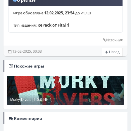
О релизе
Игра обновлена
12.02.2025, 23:54
до v1.1.0
Тип издания:
RePack от FitGirl
Источник
13-02-2025, 00:03
Назад
Похожие игры
Murky Divers [1.0.0 HF 4]
M
Комментарии