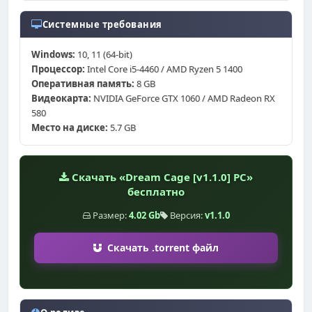
Системные требования
Windows:
10, 11 (64-bit)
Процессор:
Intel Core i5-4460 / AMD Ryzen 5 1400
Оперативная память:
8 GB
Видеокарта:
NVIDIA GeForce GTX 1060 / AMD Radeon RX
580
Место на диске:
5.7 GB
Скачать «Dream Cage [v1.1.0] PC»
бесплатно
Размер:
4.02 Gb
Версия:
v1.1.0
Скачать .torrent файл