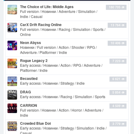
The Choice of Life: Middle Ages
180 705
Full version / Новинки / Adventure / Simulation /
Indie / Casual
CarX Drift Racing Online
13 764
Full version / Новинки / Racing / Simulation / Sports /
Online
Neon Abyss
10 406
Новинки / Full version / Action / Shooter / RPG /
Adventure / Platformer / Indie
Rogue Legacy 2
7 223
Early access / Новинки / Action / RPG / Adventure /
Platformer / Indie
Becastled
6 621
Early access / Новинки / Strategy / Indie
DRAG
5 854
Early access / Новинки / Racing / Simulation / Sports
CARRION
4 509
Full version / Новинки / Action / Horror / Adventure /
Indie
Crowded Blue Dot
3 779
Early access / Новинки / Strategy / Simulation / Indie /
Casual