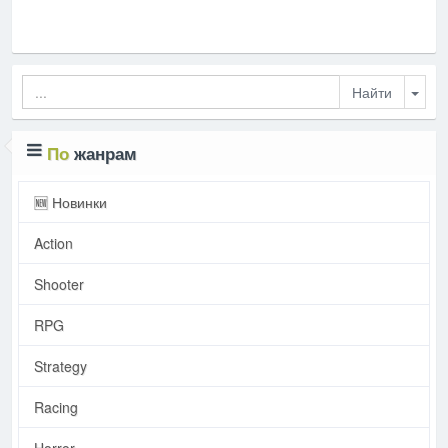
Togg
По
жанрам
🆕 Новинки
Action
Shooter
RPG
Strategy
Racing
Horror