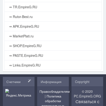
⇒ TR.EmpireG.RU
⇒ Rutor-Best.ru
⇒ APK.EmpireG.RU
⇒ MarketPlati.ru
⇒ SHOP.EmpireG.RU
⇒ PASTE.EmpireG.RU
⇒ Links.EmpireG.RU
Счетчики
Информация
Copyright
Правообладателям
© 2020
|
Политика
PC.EmpireG.ORG
Связаться с
обработки
персональных