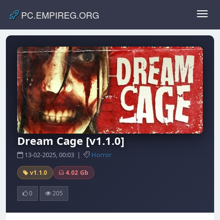
PC.EMPIREG.ORG
Toggl
navig
Dream Cage [v1.1.0]
13-02-2025, 00:03 |
Horror
v1.1.0
4.02 Gb
0
205