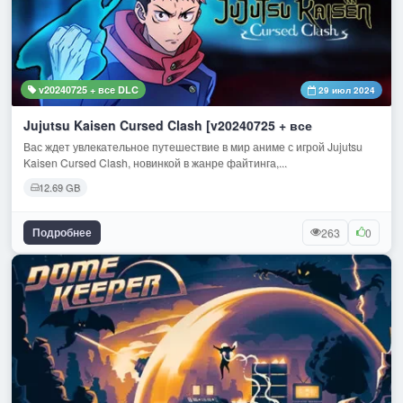
v20240725 + все DLC
29 июл 2024
Jujutsu Kaisen Cursed Clash [v20240725 + все
Вас ждет увлекательное путешествие в мир аниме с игрой Jujutsu
Kaisen Cursed Clash, новинкой в жанре файтинга,...
12.69 GB
Подробнее
263
0