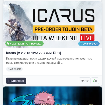
v 2.2.13.125172 + все DLС
29 июл 2024
Icarus [v 2.2.13.125172 + все DLС]
Икар приглашает вас и ваших друзей исследовать неизвестные
миры в одиночку или в компании друзей....
43.06 GB
Подробнее
212
0