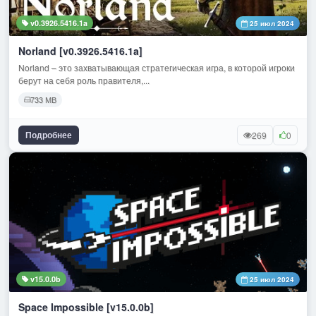
v0.3926.5416.1a
25 июл 2024
Norland [v0.3926.5416.1a]
Norland – это захватывающая стратегическая игра, в которой игроки
берут на себя роль правителя,...
733 МВ
Подробнее
269
0
v15.0.0b
25 июл 2024
Space Impossible [v15.0.0b]