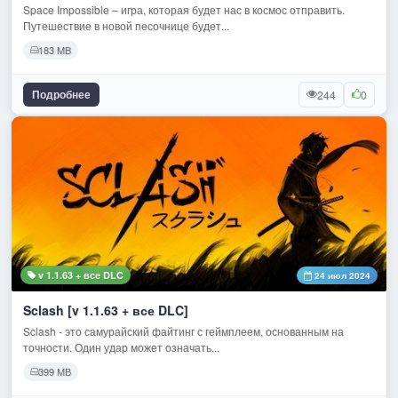
Space Impossible – игра, которая будет нас в космос отправить.
Путешествие в новой песочнице будет...
183 MB
Подробнее
244
0
v 1.1.63 + все DLC
24 июл 2024
Sclash [v 1.1.63 + все DLC]
Sclash - это самурайский файтинг с геймплеем, основанным на
точности. Один удар может означать...
399 МВ