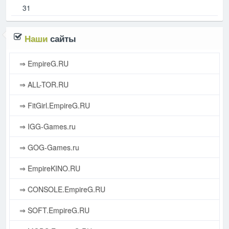
31
Наши
сайты
⇒ EmpireG.RU
⇒ ALL-TOR.RU
⇒ FitGirl.EmpireG.RU
⇒ IGG-Games.ru
⇒ GOG-Games.ru
⇒ EmpireKINO.RU
⇒ CONSOLE.EmpireG.RU
⇒ SOFT.EmpireG.RU