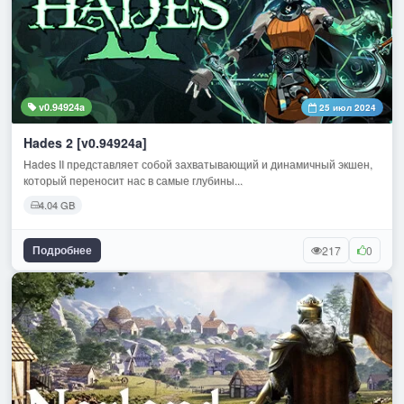
v0.94924a
25 июл 2024
Hades 2 [v0.94924a]
Hades II представляет собой захватывающий и динамичный экшен,
который переносит нас в самые глубины...
4.04 GB
Подробнее
217
0