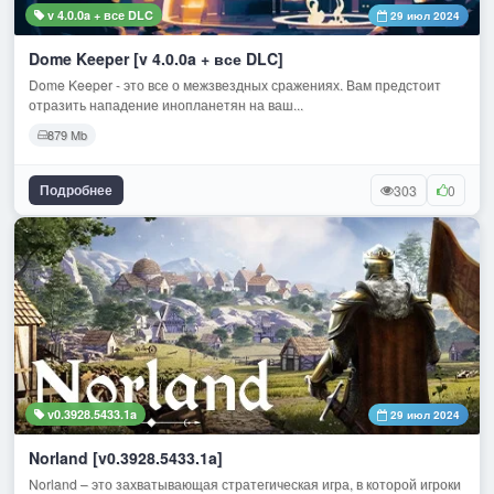
v 4.0.0a + все DLC
29 июл 2024
Dome Keeper [v 4.0.0a + все DLC]
Dome Keeper - это все о межзвездных сражениях. Вам предстоит
отразить нападение инопланетян на ваш...
879 Mb
Подробнее
303
0
v0.3928.5433.1a
29 июл 2024
Norland [v0.3928.5433.1a]
Norland – это захватывающая стратегическая игра, в которой игроки