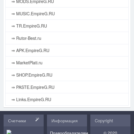
⇒ MODS.EmpireG.RU
⇒ MUSIC.EmpireG.RU
⇒ TR.EmpireG.RU
⇒ Rutor-Best.ru
⇒ APK.EmpireG.RU
⇒ MarketPlati.ru
⇒ SHOP.EmpireG.RU
⇒ PASTE.EmpireG.RU
⇒ Links.EmpireG.RU
Счетчики
Информация
Copyright
Правообладателям
© 2020