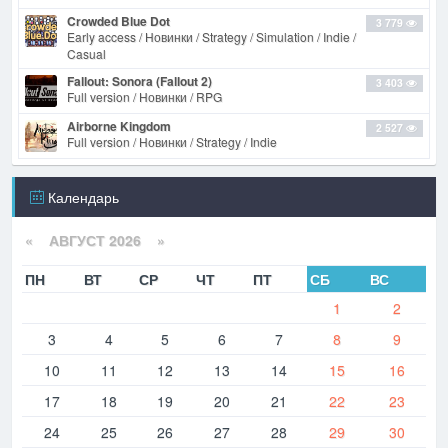
Crowded Blue Dot
3 779
Early access / Новинки / Strategy / Simulation / Indie /
Casual
Fallout: Sonora (Fallout 2)
3 403
Full version / Новинки / RPG
Airborne Kingdom
2 527
Full version / Новинки / Strategy / Indie
Календарь
«
АВГУСТ 2026 »
ПН
ВТ
СР
ЧТ
ПТ
СБ
ВС
1
2
3
4
5
6
7
8
9
10
11
12
13
14
15
16
17
18
19
20
21
22
23
24
25
26
27
28
29
30