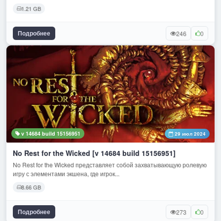
1.21 GB
Подробнее
246
0
v 14684 build 15156951
29 июл 2024
No Rest for the Wicked [v 14684 build 15156951]
No Rest for the Wicked представляет собой захватывающую ролевую
игру с элементами экшена, где игрок...
8.66 GB
Подробнее
273
0