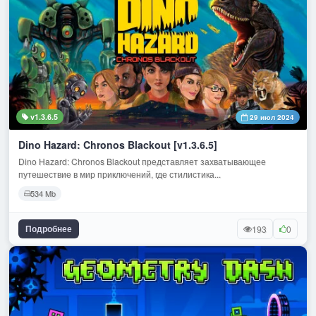
v1.3.6.5
29 июл 2024
Dino Hazard: Chronos Blackout [v1.3.6.5]
Dino Hazard: Chronos Blackout представляет захватывающее
путешествие в мир приключений, где стилистика...
534 Mb
Подробнее
193
0