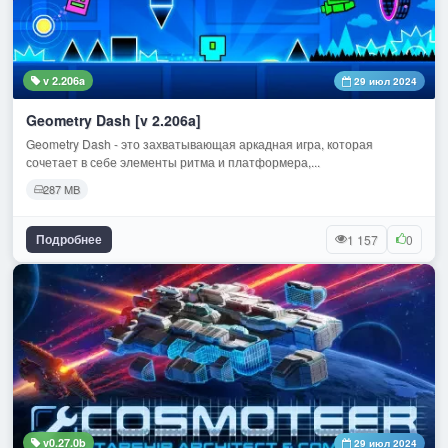
v 2.206a
29 июл 2024
Geometry Dash [v 2.206a]
Geometry Dash - это захватывающая аркадная игра, которая
сочетает в себе элементы ритма и платформера,...
287 MB
Подробнее
1 157
0
v0.27.0b
29 июл 2024