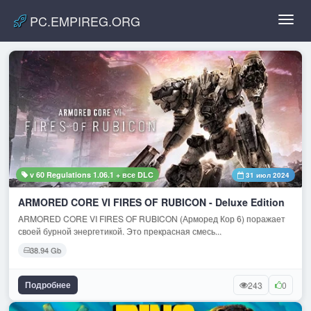
PC.EMPIREG.ORG
Toggl
navig
v 60 Regulations 1.06.1 + все DLC
31 июл 2024
ARMORED CORE VI FIRES OF RUBICON - Deluxe Edition
ARMORED CORE VI FIRES OF RUBICON (Арморед Кор 6) поражает
своей бурной энергетикой. Это прекрасная смесь...
38.94 Gb
Подробнее
243
0