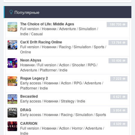
Популярные
The Choice of Life: Middle Ages
180 705
Full version / Новинки / Adventure / Simulation /
Indie / Casual
CarX Drift Racing Online
13 764
Full version / Новинки / Racing / Simulation / Sports /
Online
Neon Abyss
10 406
Новинки / Full version / Action / Shooter / RPG /
Adventure / Platformer / Indie
Rogue Legacy 2
7 223
Early access / Новинки / Action / RPG / Adventure /
Platformer / Indie
Becastled
6 621
Early access / Новинки / Strategy / Indie
DRAG
5 854
Early access / Новинки / Racing / Simulation / Sports
CARRION
4 509
Full version / Новинки / Action / Horror / Adventure /
Indie