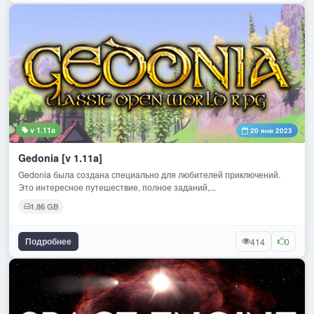
v 1.11a
20 янв 2023
Gedonia [v 1.11a]
Gedonia была создана специально для любителей приключений.
Это интересное путешествие, полное заданий,...
1.86 GB
Подробнее
414
0