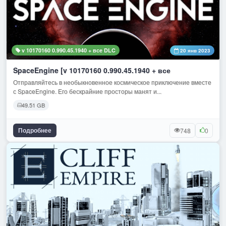
v 10170160 0.990.45.1940 + все DLC
20 янв 2023
SpaceEngine [v 10170160 0.990.45.1940 + все
Отправляйтесь в необыкновенное космическое приключение вместе
с SpaceEngine. Его бескрайние просторы манят и...
49.51 GB
Подробнее
748
0