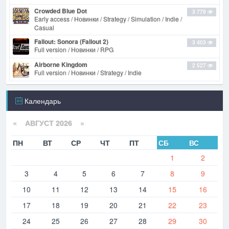
Crowded Blue Dot
3 779
Early access / Новинки / Strategy / Simulation / Indie /
Casual
Fallout: Sonora (Fallout 2)
3 403
Full version / Новинки / RPG
Airborne Kingdom
2 527
Full version / Новинки / Strategy / Indie
Календарь
«
АВГУСТ 2026 »
ПН
ВТ
СР
ЧТ
ПТ
СБ
ВС
1
2
3
4
5
6
7
8
9
10
11
12
13
14
15
16
17
18
19
20
21
22
23
24
25
26
27
28
29
30