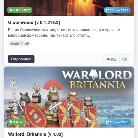
v 0.1.219.2
20 янв 2023
Gloomwood [v 0.1.219.2]
В игре Gloomwood вам предстоит стать пришельцем в мрачном
викторианском городе. Там таится зло, стоит...
405.02 MB
Подробнее
402
0
v 4.02
20 янв 2023
Warlord: Britannia [v 4.02]