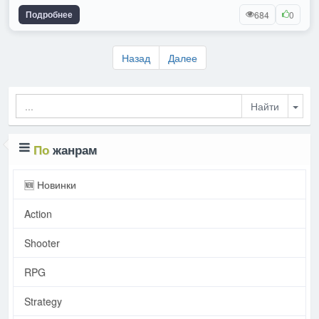
Подробнее
684
0
Назад
Далее
Togg
По
жанрам
🆕 Новинки
Action
Shooter
RPG
Strategy