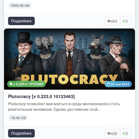
953.98 МВ
Подробнее
463
0
v 0.223.0 10123463
20 янв 2023
Plutocracy [v 0.223.0 10123463]
Plutocracy позволяет вам влиться в среду миллионеров и стать
влиятельным человеком. Однако достижение этой...
3.86 GB
Подробнее
426
0