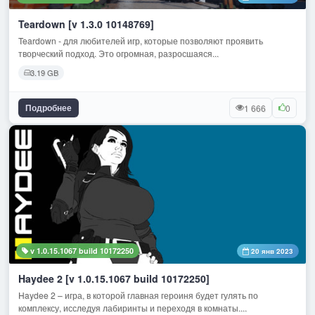
Teardown [v 1.3.0 10148769]
Teardown - для любителей игр, которые позволяют проявить
творческий подход. Это огромная, разросшаяся...
3.19 GB
Подробнее
1 666
0
v 1.0.15.1067 build 10172250
20 янв 2023
Haydee 2 [v 1.0.15.1067 build 10172250]
Haydee 2 – игра, в которой главная героиня будет гулять по
комплексу, исследуя лабиринты и переходя в комнаты....