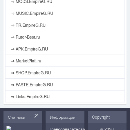
⇒ MODS.EmpireG.RU
⇒ MUSIC.EmpireG.RU
⇒ TR.EmpireG.RU
⇒ Rutor-Best.ru
⇒ APK.EmpireG.RU
⇒ MarketPlati.ru
⇒ SHOP.EmpireG.RU
⇒ PASTE.EmpireG.RU
⇒ Links.EmpireG.RU
Счетчики
Информация
Copyright
Правообладателям
© 2020