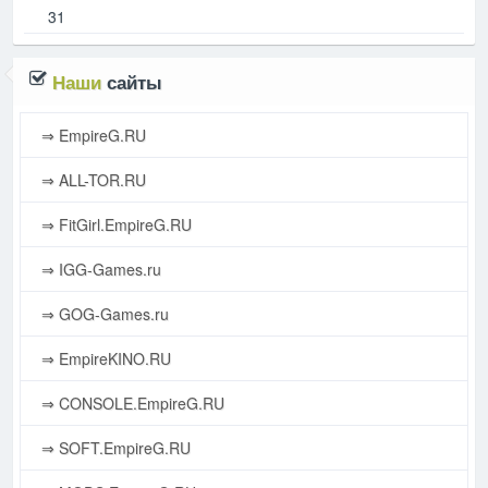
31
Наши
сайты
⇒ EmpireG.RU
⇒ ALL-TOR.RU
⇒ FitGirl.EmpireG.RU
⇒ IGG-Games.ru
⇒ GOG-Games.ru
⇒ EmpireKINO.RU
⇒ CONSOLE.EmpireG.RU
⇒ SOFT.EmpireG.RU