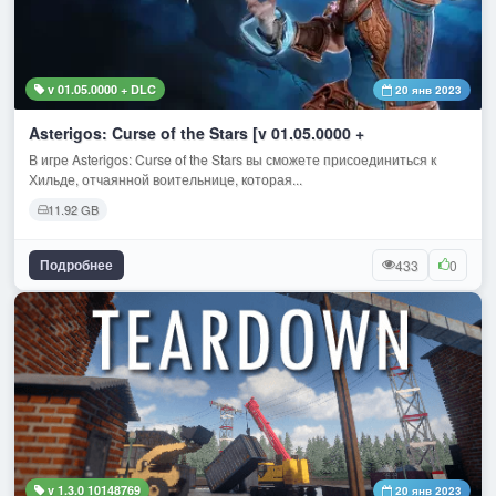
v 01.05.0000 + DLC
20 янв 2023
Asterigos: Curse of the Stars [v 01.05.0000 +
В игре Asterigos: Curse of the Stars вы сможете присоединиться к
Хильде, отчаянной воительнице, которая...
11.92 GB
Подробнее
433
0
v 1.3.0 10148769
20 янв 2023