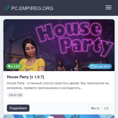
PC.EMPIREG.ORG
Toggl
navig
v 1.0.7
20 янв 2023
House Party [v 1.0.7]
House Party - отличный способ скоротать время. Вас пригласили на
вечеринку, примите приглашение и насладитесь...
3.91 GB
Подробнее
416
2