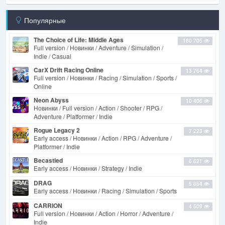
Популярные
The Choice of Life: Middle Ages
180 705
Full version / Новинки / Adventure / Simulation /
Indie / Casual
CarX Drift Racing Online
13 764
Full version / Новинки / Racing / Simulation / Sports /
Online
Neon Abyss
10 406
Новинки / Full version / Action / Shooter / RPG /
Adventure / Platformer / Indie
Rogue Legacy 2
7 223
Early access / Новинки / Action / RPG / Adventure /
Platformer / Indie
Becastled
6 621
Early access / Новинки / Strategy / Indie
DRAG
5 854
Early access / Новинки / Racing / Simulation / Sports
CARRION
4 509
Full version / Новинки / Action / Horror / Adventure /
Indie