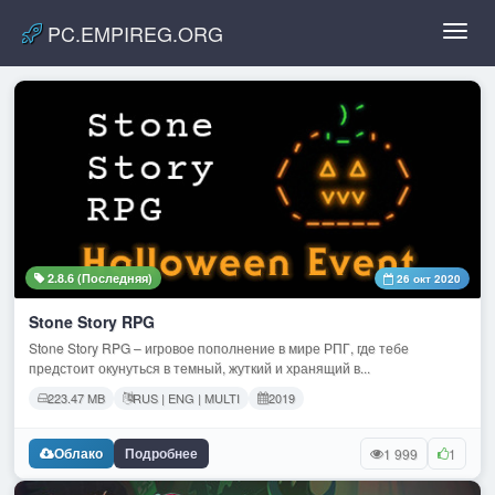
PC.EMPIREG.ORG
Toggl
navig
2.8.6 (Последняя)
26 окт 2020
Stone Story RPG
Stone Story RPG – игровое пополнение в мире РПГ, где тебе
предстоит окунуться в темный, жуткий и хранящий в...
223.47 MB
RUS | ENG | MULTI
2019
Облако
Подробнее
1 999
1