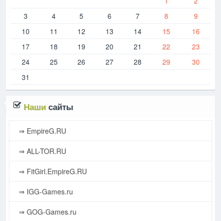
1
2
3
4
5
6
7
8
9
10
11
12
13
14
15
16
17
18
19
20
21
22
23
24
25
26
27
28
29
30
31
Наши
сайты
⇒ EmpireG.RU
⇒ ALL-TOR.RU
⇒ FitGirl.EmpireG.RU
⇒ IGG-Games.ru
⇒ GOG-Games.ru