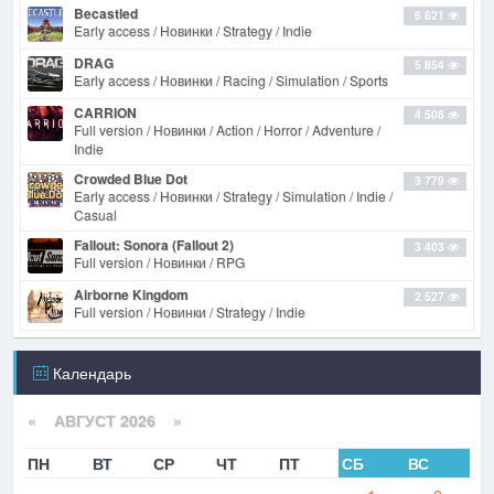
Becastled
6 621
Early access / Новинки / Strategy / Indie
DRAG
5 854
Early access / Новинки / Racing / Simulation / Sports
CARRION
4 508
Full version / Новинки / Action / Horror / Adventure /
Indie
Crowded Blue Dot
3 779
Early access / Новинки / Strategy / Simulation / Indie /
Casual
Fallout: Sonora (Fallout 2)
3 403
Full version / Новинки / RPG
Airborne Kingdom
2 527
Full version / Новинки / Strategy / Indie
Календарь
«
АВГУСТ 2026 »
ПН
ВТ
СР
ЧТ
ПТ
СБ
ВС