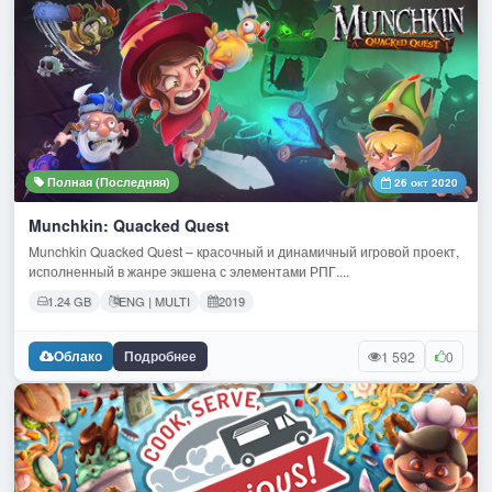
Полная (Последняя)
26 окт 2020
Munchkin: Quacked Quest
Munchkin Quacked Quest – красочный и динамичный игровой проект,
исполненный в жанре экшена с элементами РПГ....
1.24 GB
ENG | MULTI
2019
Облако
Подробнее
1 592
0