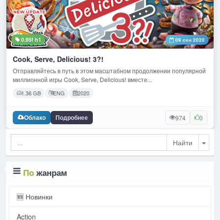
0.95f h1
09 сен 2020
Cook, Serve, Delicious! 3?!
Отправляйтесь в путь в этом масштабном продолжении популярной
миллионной игры Cook, Serve, Delicious! вместе...
1.36 GB
ENG
2020
Облако
Подробнее
974
0
Togg
По
жанрам
🆕 Новинки
Action