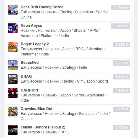
CarX Drift Racing Online
13 764
Full version / Новинки / Racing / Simulation / Sports /
Online
Neon Abyss
10 406
Новинки / Full version / Action / Shooter / RPG /
Adventure / Platformer / Indie
Rogue Legacy 2
7 223
Early access / Новинки / Action / RPG / Adventure /
Platformer / Indie
Becastled
6 621
Early access / Новинки / Strategy / Indie
DRAG
5 854
Early access / Новинки / Racing / Simulation / Sports
CARRION
4 509
Full version / Новинки / Action / Horror / Adventure /
Indie
Crowded Blue Dot
3 779
Early access / Новинки / Strategy / Simulation / Indie /
Casual
Fallout: Sonora (Fallout 2)
3 403
Full version / Новинки / RPG