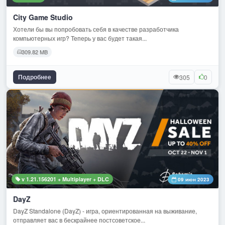
City Game Studio
Хотели бы вы попробовать себя в качестве разработчика
компьютерных игр? Теперь у вас будет такая...
309.82 MB
Подробнее
305
0
v 1.21.156201 + Multiplayer + DLC
09 июн 2023
DayZ
DayZ Standalone (DayZ) - игра, ориентированная на выживание,
отправляет вас в бескрайнее постсоветское...