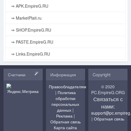
⇒ APK.EmpireG.RU
⇒ MarketPlati.ru
⇒ SHOP.EmpireG.RU
⇒ PASTE.EmpireG.RU
⇒ Links.EmpireG.RU
Счетчики
Информация
Copyright
Правообладателям
© 2020
|
Политика
PC.EmpireG.ORG
Связаться с
обработки
персональных
нами:
данных
|
support@pc.empireg
Реклама
|
|
Обратная связь
Обратная связь
Карта сайта