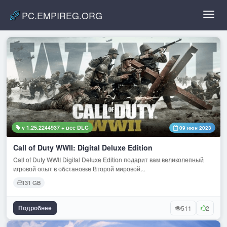
PC.EMPIREG.ORG
Toggl
navig
v 1.25.2244937 + все DLC
09 июн 2023
Call of Duty WWII: Digital Deluxe Edition
Call of Duty WWII Digital Deluxe Edition подарит вам великолепный
игровой опыт в обстановке Второй мировой...
131 GB
Подробнее
511
2