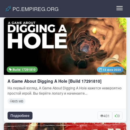
PC.EMPIREG.ORG
Toggl
navig
Build 17291810
13 фев 2025
A Game About Digging A Hole [Build 17291810]
На первый взгляд, A Game About Digging A Hole кажется невероятно
простой игрой. Вы берёте лопату и начинаете...
605 МВ
Подробнее
401
0