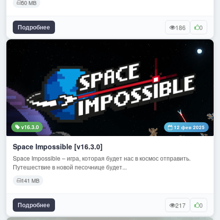
50 MB
Подробнее
186
0
v16.3.0
12 фев 2025
Space Impossible [v16.3.0]
Space Impossible – игра, которая будет нас в космос отправить.
Путешествие в новой песочнице будет...
141 MB
Подробнее
217
0