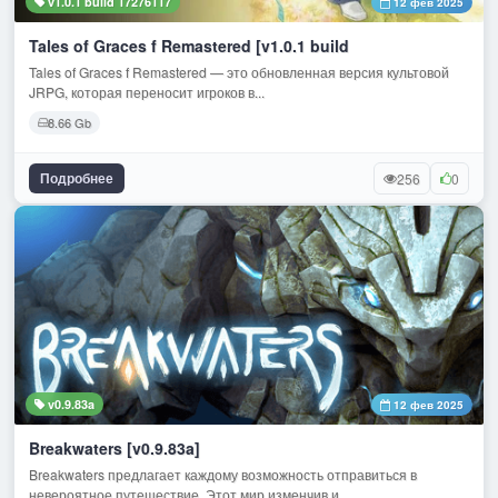
v1.0.1 build 17276117
12 фев 2025
Tales of Graces f Remastered [v1.0.1 build
Tales of Graces f Remastered — это обновленная версия культовой
JRPG, которая переносит игроков в...
8.66 Gb
Подробнее
256
0
v0.9.83a
12 фев 2025
Breakwaters [v0.9.83a]
Breakwaters предлагает каждому возможность отправиться в
невероятное путешествие. Этот мир изменчив и...