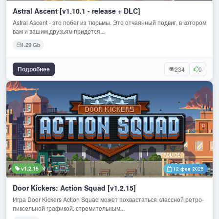
Astral Ascent [v1.10.1 - release + DLC]
Astral Ascent - это побег из тюрьмы. Это отчаянный подвиг, в котором
вам и вашим друзьям придется...
1.29 Gb
Подробнее
234
0
v1.2.15
12 фев 2025
Door Kickers: Action Squad [v1.2.15]
Игра Door Kickers Action Squad может похвастаться классной ретро-
пиксельной графикой, стремительным...