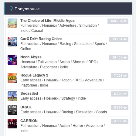
Популярные
The Choice of Life: Middle Ages
180 704
Full version / Новинки / Adventure / Simulation /
Indie / Casual
CarX Drift Racing Online
13 764
Full version / Новинки / Racing / Simulation / Sports /
Online
Neon Abyss
10 405
Новинки / Full version / Action / Shooter / RPG /
Adventure / Platformer / Indie
Rogue Legacy 2
7 223
Early access / Новинки / Action / RPG / Adventure /
Platformer / Indie
Becastled
6 620
Early access / Новинки / Strategy / Indie
DRAG
5 854
Early access / Новинки / Racing / Simulation / Sports
CARRION
4 508
Full version / Новинки / Action / Horror / Adventure /
Indie