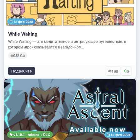
12 фев 2025
While Waiting
While Waiting — это медитативное и интригующее путешествие, в
котором игрок оказывается в загадочном...
582 Gb
Подробнее
198
0
v1.10.1 - release + DLC
12 фев 2025