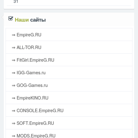
31
Наши
сайты
⇒ EmpireG.RU
⇒ ALL-TOR.RU
⇒ FitGirl.EmpireG.RU
⇒ IGG-Games.ru
⇒ GOG-Games.ru
⇒ EmpireKINO.RU
⇒ CONSOLE.EmpireG.RU
⇒ SOFT.EmpireG.RU
⇒ MODS.EmpireG.RU