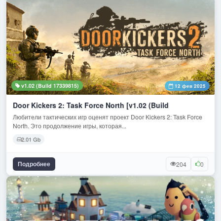
v1.02 (Build 17339815)
12 фев 2025
Door Kickers 2: Task Force North [v1.02 (Build
Любители тактических игр оценят проект Door Kickers 2: Task Force
North. Это продолжение игры, которая...
2.01 Gb
Подробнее
204
0