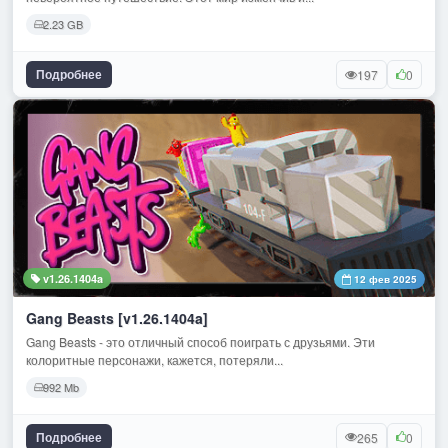
2.23 GB
Подробнее
197
0
v1.26.1404a
12 фев 2025
Gang Beasts [v1.26.1404a]
Gang Beasts - это отличный способ поиграть с друзьями. Эти
колоритные персонажи, кажется, потеряли...
992 Mb
Подробнее
265
0