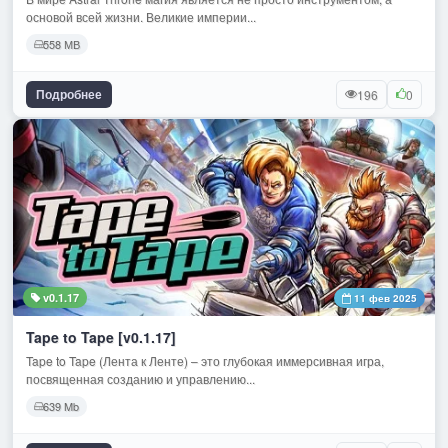
основой всей жизни. Великие империи...
558 МВ
Подробнее
196
0
v0.1.17
11 фев 2025
Tape to Tape [v0.1.17]
Tape to Tape (Лента к Ленте) – это глубокая иммерсивная игра,
посвященная созданию и управлению...
639 Mb