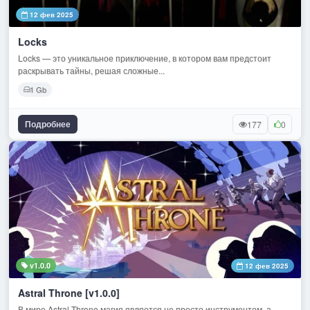
12 фев 2025
Locks
Locks — это уникальное приключение, в котором вам предстоит
раскрывать тайны, решая сложные...
1 Gb
Подробнее
177
0
v1.0.0
12 фев 2025
Astral Throne [v1.0.0]
В мире Astral Throne магия является не просто инструментом, а