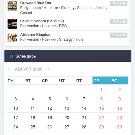
Crowded Blue Dot
3 779
Early access / Новинки / Strategy / Simulation / Indie /
Casual
Fallout: Sonora (Fallout 2)
3 403
Full version / Новинки / RPG
Airborne Kingdom
2 527
Full version / Новинки / Strategy / Indie
Календарь
«
АВГУСТ 2026 »
ПН
ВТ
СР
ЧТ
ПТ
СБ
ВС
1
2
3
4
5
6
7
8
9
10
11
12
13
14
15
16
17
18
19
20
21
22
23
24
25
26
27
28
29
30