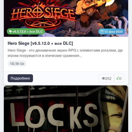
v6.5.12.0 + все DLC
12 фев 2025
Hero Siege [v6.5.12.0 + все DLC]
Hero Siege - это динамичная экшен-RPG с элементами рогалика, где
игроки погружаются в эпические сражения...
2.58 Gb
Подробнее
252
0