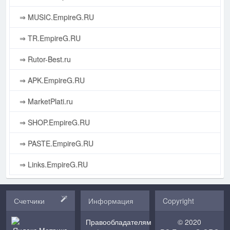
⇒ MUSIC.EmpireG.RU
⇒ TR.EmpireG.RU
⇒ Rutor-Best.ru
⇒ APK.EmpireG.RU
⇒ MarketPlati.ru
⇒ SHOP.EmpireG.RU
⇒ PASTE.EmpireG.RU
⇒ Links.EmpireG.RU
Счетчики
Информация
Copyright
Правообладателям
© 2020