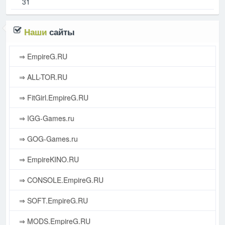
31
Наши
сайты
⇒ EmpireG.RU
⇒ ALL-TOR.RU
⇒ FitGirl.EmpireG.RU
⇒ IGG-Games.ru
⇒ GOG-Games.ru
⇒ EmpireKINO.RU
⇒ CONSOLE.EmpireG.RU
⇒ SOFT.EmpireG.RU
⇒ MODS.EmpireG.RU