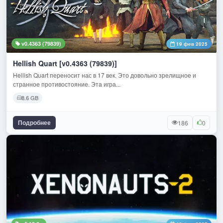
v0.4363 (79839)
19 фев 2025
Hellish Quart [v0.4363 (79839)]
Hellish Quart переносит нас в 17 век. Это довольно зрелищное и
странное противостояние. Эта игра...
8.6 GB
Подробнее
186
0