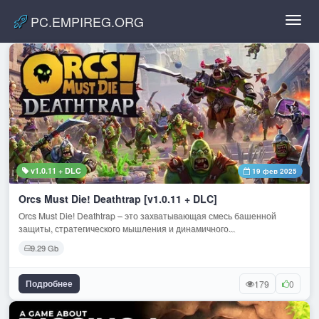
PC.EMPIREG.ORG
Toggl
navig
v1.0.11 + DLC
19 фев 2025
Orcs Must Die! Deathtrap [v1.0.11 + DLC]
Orcs Must Die! Deathtrap – это захватывающая смесь башенной
защиты, стратегического мышления и динамичного...
9.29 Gb
Подробнее
179
0