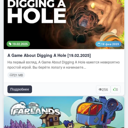
19.02.2025
19 фев 2025
A Game About Digging A Hole [19.02.2025]
На первый взгляд, A Game About Digging A Hole кажется невероятно
простой игрой. Вы берёте лопату и начинаете...
721 МВ
Подробнее
256
0