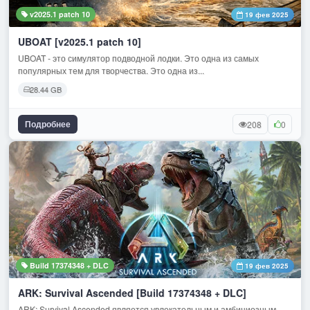
v2025.1 patch 10
19 фев 2025
UBOAT [v2025.1 patch 10]
UBOAT - это симулятор подводной лодки. Это одна из самых
популярных тем для творчества. Это одна из...
28.44 GB
Подробнее
208
0
Build 17374348 + DLC
19 фев 2025
ARK: Survival Ascended [Build 17374348 + DLC]
ARK: Survival Ascended является увлекательным и амбициозным