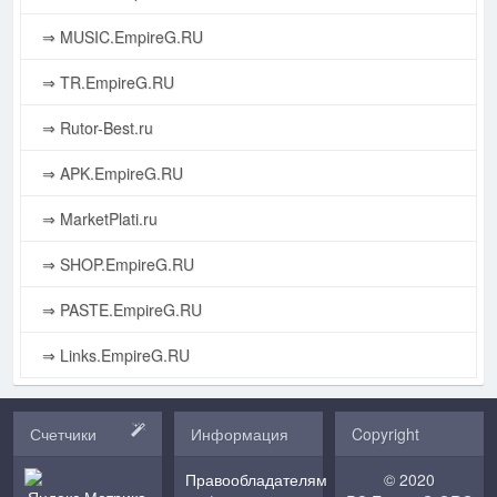
⇒ MUSIC.EmpireG.RU
⇒ TR.EmpireG.RU
⇒ Rutor-Best.ru
⇒ APK.EmpireG.RU
⇒ MarketPlati.ru
⇒ SHOP.EmpireG.RU
⇒ PASTE.EmpireG.RU
⇒ Links.EmpireG.RU
Счетчики
Информация
Copyright
Правообладателям
© 2020