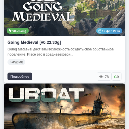
v0.22.33g
19 фев 2025
Going Medieval [v0.22.33g]
Going Medieval даст вам возможность создать свое собственное
поселение. И все это в средневековой...
452 MB
Подробнее
178
0