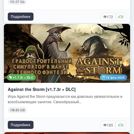
1.07 Gb
Подробнее
172
0
v1.7.3r + DLC
19 фев 2025
Against the Storm [v1.7.3r + DLC]
Игра Against the Storm предлагается как довольно увлекательное и
всеобъемлющее занятие. Своеобразный...
8.83 GB
Подробнее
185
0