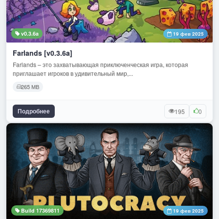
v0.3.6a
19 фев 2025
Farlands [v0.3.6a]
Farlands – это захватывающая приключенческая игра, которая
приглашает игроков в удивительный мир,...
265 МВ
Подробнее
195
0
Build 17369811
19 фев 2025