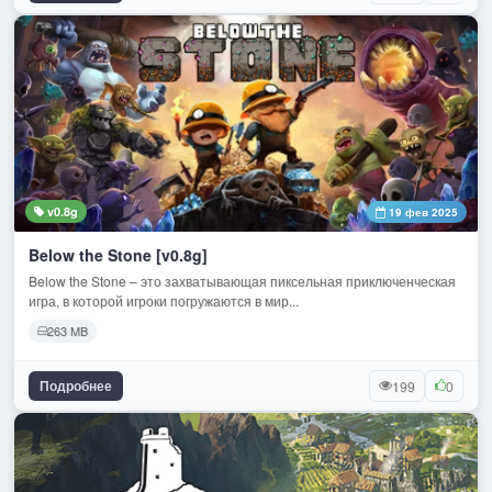
v0.8g
19 фев 2025
Below the Stone [v0.8g]
Below the Stone – это захватывающая пиксельная приключенческая
игра, в которой игроки погружаются в мир...
263 MB
Подробнее
199
0