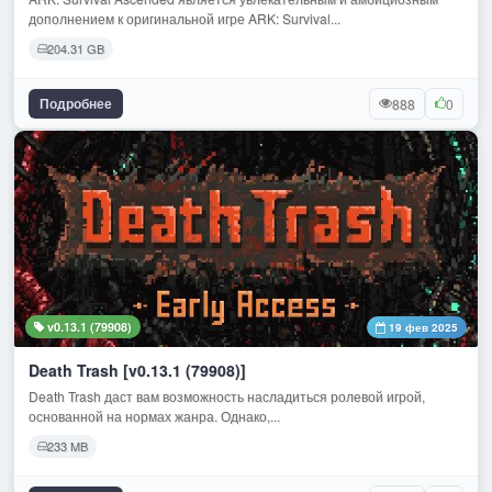
дополнением к оригинальной игре ARK: Survival...
204.31 GB
Подробнее
888
0
v0.13.1 (79908)
19 фев 2025
Death Trash [v0.13.1 (79908)]
Death Trash даст вам возможность насладиться ролевой игрой,
основанной на нормах жанра. Однако,...
233 MB