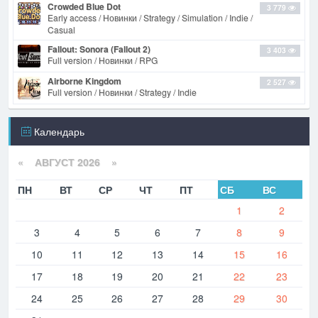
Crowded Blue Dot
3 779
Early access / Новинки / Strategy / Simulation / Indie /
Casual
Fallout: Sonora (Fallout 2)
3 403
Full version / Новинки / RPG
Airborne Kingdom
2 527
Full version / Новинки / Strategy / Indie
Календарь
«
АВГУСТ 2026 »
ПН
ВТ
СР
ЧТ
ПТ
СБ
ВС
1
2
3
4
5
6
7
8
9
10
11
12
13
14
15
16
17
18
19
20
21
22
23
24
25
26
27
28
29
30