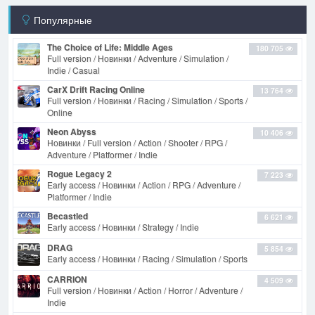
Популярные
The Choice of Life: Middle Ages
180 705
Full version / Новинки / Adventure / Simulation /
Indie / Casual
CarX Drift Racing Online
13 764
Full version / Новинки / Racing / Simulation / Sports /
Online
Neon Abyss
10 406
Новинки / Full version / Action / Shooter / RPG /
Adventure / Platformer / Indie
Rogue Legacy 2
7 223
Early access / Новинки / Action / RPG / Adventure /
Platformer / Indie
Becastled
6 621
Early access / Новинки / Strategy / Indie
DRAG
5 854
Early access / Новинки / Racing / Simulation / Sports
CARRION
4 509
Full version / Новинки / Action / Horror / Adventure /
Indie