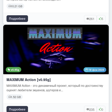
10.21 GB
Подробнее
261
5
v0.95g
19 фев 2025
MAXIMUM Action [v0.95g]
MAXIMUM Action - это динамичный проект, который по достоинству
оценят любители экшенов, шутеров и...
1.52 GB
Подробнее
235
0