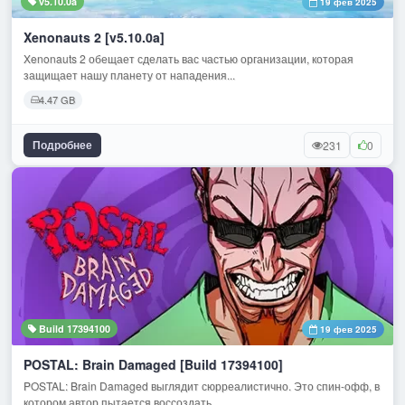
v5.10.0a
19 фев 2025
Xenonauts 2 [v5.10.0a]
Xenonauts 2 обещает сделать вас частью организации, которая
защищает нашу планету от нападения...
4.47 GB
Подробнее
231
0
Build 17394100
19 фев 2025
POSTAL: Brain Damaged [Build 17394100]
POSTAL: Brain Damaged выглядит сюрреалистично. Это спин-офф, в
котором автор пытается воссоздать...