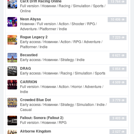
CarX Drift Racing Online
13 764
Full version / Новинки / Racing / Simulation / Sports /
Online
Neon Abyss
10 406
Новинки / Full version / Action / Shooter / RPG /
Adventure / Platformer / Indie
Rogue Legacy 2
7 223
Early access / Новинки / Action / RPG / Adventure /
Platformer / Indie
Becastled
6 621
Early access / Новинки / Strategy / Indie
DRAG
5 854
Early access / Новинки / Racing / Simulation / Sports
CARRION
4 509
Full version / Новинки / Action / Horror / Adventure /
Indie
Crowded Blue Dot
3 779
Early access / Новинки / Strategy / Simulation / Indie /
Casual
Fallout: Sonora (Fallout 2)
3 403
Full version / Новинки / RPG
Airborne Kingdom
2 527