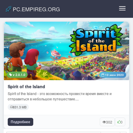
PC.EMPIREG.ORG
Toggl
navig
v 2.0.1.0
13 июн 2023
Spirit of the Island
Spirit of the Island - это возможность провести время вместе и
отправиться в небольшое путешествие....
831.3 MB
Подробнее
302
0