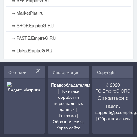
⇒ APK.EmpireG.RU
⇒ MarketPlati.ru
⇒ SHOP.EmpireG.RU
⇒ PASTE.EmpireG.RU
⇒ Links.EmpireG.RU
Счетчики
Информация
Copyright
Правообладателям
© 2020
|
Политика
PC.EmpireG.ORG
Связаться с
обработки
персональных
нами:
данных
|
support@pc.empireg
Реклама
|
|
Обратная связь
Обратная связь
Карта сайта